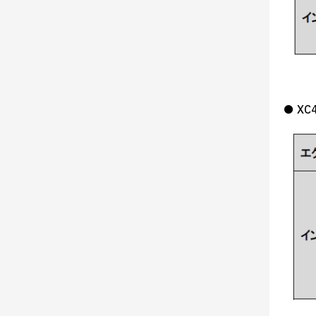
● XC4