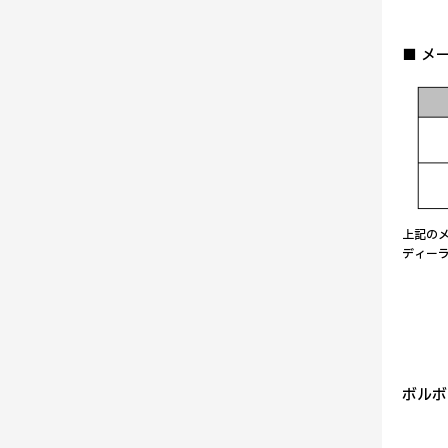
■ メ
上記の
ディー
ボルボ