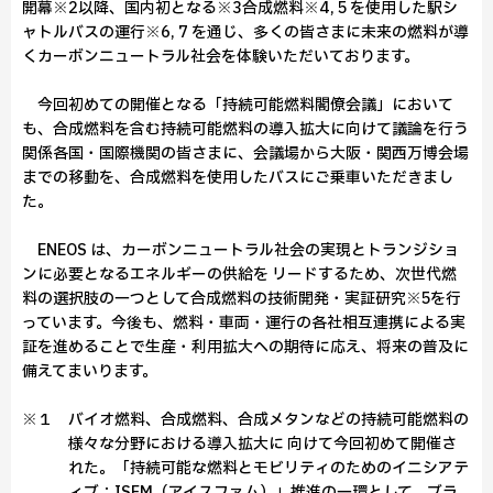
開幕※2以降、国内初となる※3合成燃料※4, 5 を使用した駅シ
ャトルバスの運行※6, 7 を通じ、多くの皆さまに未来の燃料が導
くカーボンニュートラル社会を体験いただいております。
今回初めての開催となる「持続可能燃料閣僚会議」において
も、合成燃料を含む持続可能燃料の導入拡大に向けて議論を行う
関係各国・国際機関の皆さまに、会議場から大阪・関西万博会場
までの移動を、合成燃料を使用したバスにご乗車いただきまし
た。
ENEOS は、カーボンニュートラル社会の実現とトランジショ
ンに必要となるエネルギーの供給を リードするため、次世代燃
料の選択肢の一つとして合成燃料の技術開発・実証研究※5を行
っています。今後も、燃料・車両・運行の各社相互連携による実
証を進めることで生産・利用拡大への期待に応え、将来の普及に
備えてまいります。
※１ バイオ燃料、合成燃料、合成メタンなどの持続可能燃料の
様々な分野における導入拡大に 向けて今回初めて開催さ
れた。「持続可能な燃料とモビリティのためのイニシアテ
ィブ：ISFM（アイスファム）」推進の一環として、ブラ