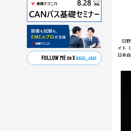
日野自
イト（
日本自