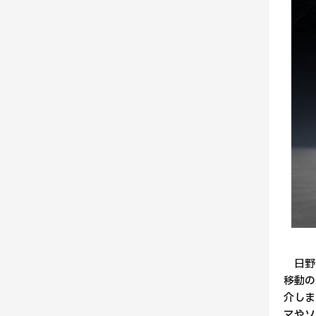
日野は
移動の
介しま
マやソ