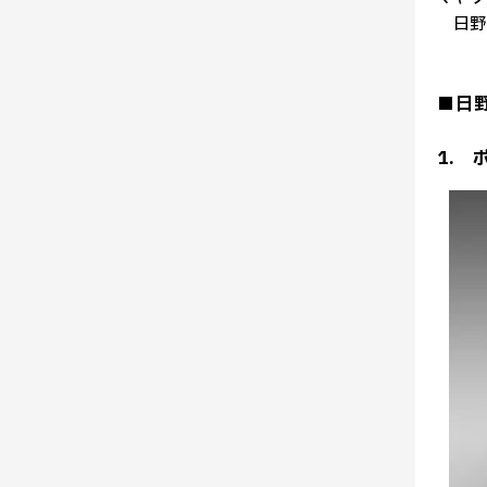
日野ブ
■日
1.