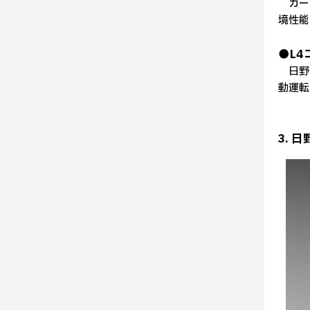
カーボ
境性能
●L
日野は
動運転
3. 