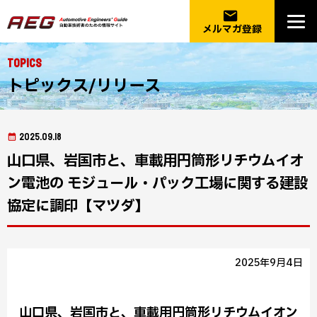
email
メルマガ登録
Topics
トピックス/リリース
2025.09.18
山口県、岩国市と、車載用円筒形リチウムイオ
ン電池の モジュール・パック工場に関する建設
協定に調印【マツダ】
2025年9月4日
山口県、岩国市と、車載用円筒形リチウムイオン