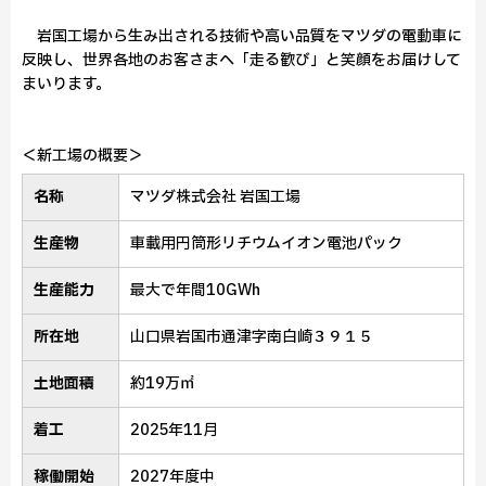
岩国工場から生み出される技術や高い品質をマツダの電動車に
反映し、世界各地のお客さまへ「走る歓び」と笑顔をお届けして
まいります。
＜新工場の概要＞
名称
マツダ株式会社 岩国工場
生産物
車載用円筒形リチウムイオン電池パック
生産能力
最大で年間10GWh
所在地
山口県岩国市通津字南白崎３９１５
土地面積
約19万㎡
着工
2025年11月
稼働開始
2027年度中