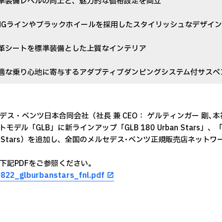
準装備レベルの向上と、魅力的な価格設定を両立
MGラインやブラックホイールを採用したスタイリッシュなデザイン
革シートを標準装備とした上質なインテリア
適な乗り心地に寄与するアダプティブダンピングシステム付サスペ
デス・ベンツ日本合同会社（社長 兼 CEO： ゲルティンガー 剛､
モデル「GLB」に新ラインアップ「GLB 180 Urban Stars」、「GLB 
an Stars）を追加し、全国のメルセデス･ベンツ正規販売店ネッ
下記PDFをご参照ください。
822_glburbanstars_fnl.pdf