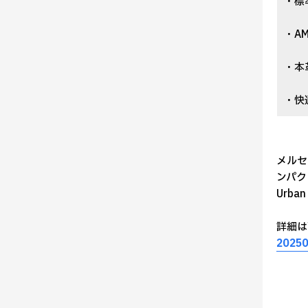
・標
・A
・本
・快
メルセ
ンパクト
Urb
詳細は
20250