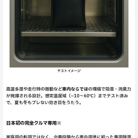
テストイメージ
高温多湿や走行時の振動など
車内ならでは
の環境で吸湿・消臭力
が発揮される設計。想定温度域（–10〜60℃）までテスト済み
で、夏も冬もブレない効き目をうたう。
日本初の完全クルマ専用※
家庭用の転用ではなく、企画段階から車内用途に絞った専用除湿