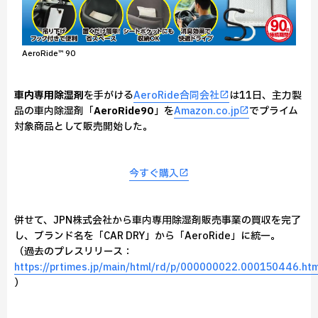
AeroRide™️ 90
車内専用除湿剤
を手がける
AeroRide合同会社
は11日、主力製
品の車内除湿剤「
AeroRide90
」を
Amazon.co.jp
でプライム
対象商品として販売開始した。
今すぐ購入
併せて、JPN株式会社から車内専用除湿剤販売事業の買収を完了
し、ブランド名を「CAR DRY」から「AeroRide」に統一。
（過去のプレスリリース：
https://prtimes.jp/main/html/rd/p/000000022.000150446.htm
）