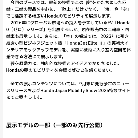
今回のブースでは、最新の技術でこの”夢”をかたちにした四
輪・二輪の製品を中心に、「陸上」だけでなく、「海」や「空」
でも活躍する幅広いHondaのモビリティを展示します。
2026年にグローバル市場への投入を予定しているEV「Honda
0（ゼロ）シリーズ」を出展するほか、現在販売中の二輪車・四
輪車も展示します。さらに、「空」の領域では、2023年に引き
続き小型ビジネスジェット機「HondaJet Elite Ⅱ」の実物大イ
ンテリアモックアップモデルを、実際に機内に入り室内空間を体
感できる方法にて展示します。
夢を原動力に、独創的な技術とアイデアでかたちにした、
Hondaの夢のモビリティを会場でぜひご体感ください。
全ての展示コンテンツについては、9月末に発行予定のニュー
スリリースおよびHonda Japan Mobility Show 2025特設サイト
にてご案内します。
展示モデルの一部（一部のみ先行公開）