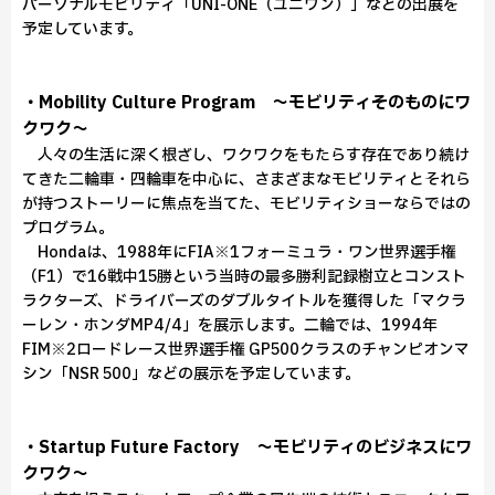
パーソナルモビリティ「UNI-ONE（ユニワン）」などの出展を
予定しています。
・Mobility Culture Program ～モビリティそのものにワ
クワク～
人々の生活に深く根ざし、ワクワクをもたらす存在であり続け
てきた二輪車・四輪車を中心に、さまざまなモビリティとそれら
が持つストーリーに焦点を当てた、モビリティショーならではの
プログラム。
Hondaは、1988年にFIA※1フォーミュラ・ワン世界選手権
（F1）で16戦中15勝という当時の最多勝利記録樹立とコンスト
ラクターズ、ドライバーズのダブルタイトルを獲得した「マクラ
ーレン・ホンダMP4/4」を展示します。二輪では、1994年
FIM※2ロードレース世界選手権 GP500クラスのチャンピオンマ
シン「NSR 500」などの展示を予定しています。
・Startup Future Factory ～モビリティのビジネスにワ
クワク～