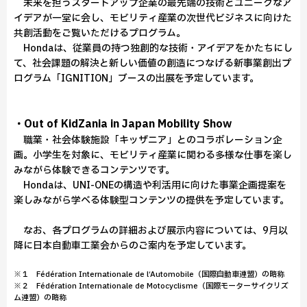
未来を担うスタートアップ企業の最先端の技術とユニークなア
イデアが一堂に会し、モビリティ産業の次世代ビジネスに向けた
共創活動をご覧いただけるプログラム。
Hondaは、従業員の持つ独創的な技術・アイデアをかたちにし
て、社会課題の解決と新しい価値の創造につなげる新事業創出プ
ログラム「IGNITION」ブースの出展を予定しています。
・Out of KidZania in Japan Mobility Show
職業・社会体験施設「キッザニア」とのコラボレーション企
画。小学生を対象に、モビリティ産業に関わる多様な仕事を楽し
みながら体験できるコンテンツです。
Hondaは、UNI-ONEの構造や利活用に向けた事業企画提案を
楽しみながら学べる体験型コンテンツの提供を予定しています。
なお、各プログラムの詳細および展示内容については、9月以
降に日本自動車工業会からのご案内を予定しています。
※１ Fédération Internationale de l‘Automobile（国際自動車連盟）の略称
※２ Fédération Internationale de Motocyclisme（国際モーターサイクリズ
ム連盟）の略称