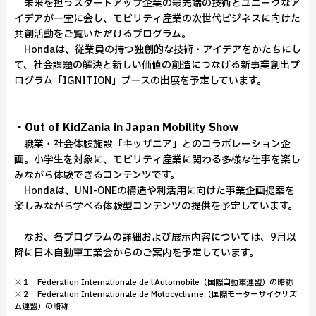
未来を担うスタートアップ企業の最先端の技術とユニークなア
イデアが一堂に会し、モビリティ産業の次世代ビジネスに向けた
共創活動をご覧いただけるプログラム。
Hondaは、従業員の持つ独創的な技術・アイデアをかたちにし
て、社会課題の解決と新しい価値の創造につなげる新事業創出プ
ログラム「IGNITION」ブースの出展を予定しています。
・Out of KidZania in Japan Mobility Show
職業・社会体験施設「キッザニア」とのコラボレーション企
画。小学生を対象に、モビリティ産業に関わる多様な仕事を楽し
みながら体験できるコンテンツです。
Hondaは、UNI-ONEの構造や利活用に向けた事業企画提案を
楽しみながら学べる体験型コンテンツの提供を予定しています。
なお、各プログラムの詳細および展示内容については、9月以
降に日本自動車工業会からのご案内を予定しています。
※１ Fédération Internationale de l‘Automobile（国際自動車連盟）の略称
※２ Fédération Internationale de Motocyclisme（国際モーターサイクリズ
ム連盟）の略称