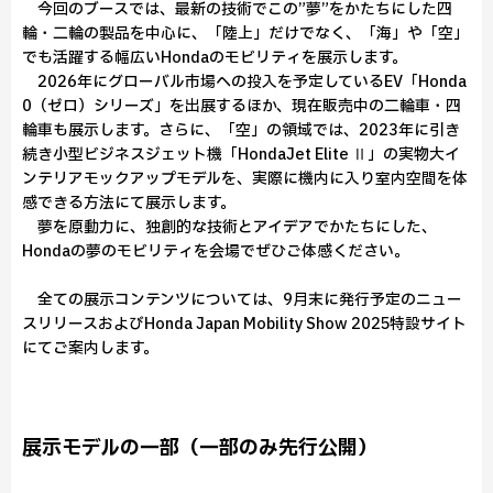
今回のブースでは、最新の技術でこの”夢”をかたちにした四
輪・二輪の製品を中心に、「陸上」だけでなく、「海」や「空」
でも活躍する幅広いHondaのモビリティを展示します。
2026年にグローバル市場への投入を予定しているEV「Honda
0（ゼロ）シリーズ」を出展するほか、現在販売中の二輪車・四
輪車も展示します。さらに、「空」の領域では、2023年に引き
続き小型ビジネスジェット機「HondaJet Elite Ⅱ」の実物大イ
ンテリアモックアップモデルを、実際に機内に入り室内空間を体
感できる方法にて展示します。
夢を原動力に、独創的な技術とアイデアでかたちにした、
Hondaの夢のモビリティを会場でぜひご体感ください。
全ての展示コンテンツについては、9月末に発行予定のニュー
スリリースおよびHonda Japan Mobility Show 2025特設サイト
にてご案内します。
展示モデルの一部（一部のみ先行公開）