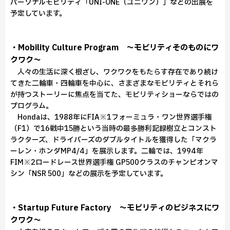
パーソナルモビリティ「UNI-ONE（ユニワン）」などの出展を
予定しています。
・Mobility Culture Program ～モビリティそのものにワ
クワク～
人々の生活に深く根ざし、ワクワクをもたらす存在であり続け
てきた二輪車・四輪車を中心に、さまざまなモビリティとそれら
が持つストーリーに焦点を当てた、モビリティショーならではの
プログラム。
Hondaは、1988年にFIA※1フォーミュラ・ワン世界選手権
（F1）で16戦中15勝という当時の最多勝利記録樹立とコンスト
ラクターズ、ドライバーズのダブルタイトルを獲得した「マクラ
ーレン・ホンダMP4/4」を展示します。二輪では、1994年
FIM※2ロードレース世界選手権 GP500クラスのチャンピオンマ
シン「NSR 500」などの展示を予定しています。
・Startup Future Factory ～モビリティのビジネスにワ
クワク～