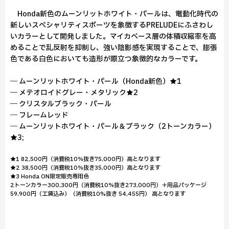
Honda新色のムーンリットホワイト・パールは、電動化時代の
新しいスペシャリティスポーツを象徴するPRELUDEにふさわし
いカラーとして開発しました。マイカベース層の体積収縮率を高
めることで乱反射を抑制し、強い陰影感を実現することで、膨張
色である白色においても造形が際立つ象徴的なカラーです。
― ムーンリットホワイト・パール（Honda新色）★1
― メテオロイドグレー・メタリック★2
― クリスタルブラック・パール
― フレームレッド
― ムーンリットホワイト・パール＆ブラック（2トーンカラー）
★3;
★1 82,500円（消費税10％抜き75,000円）高となります
★2 38,500円（消費税10％抜き35,000円）高となります
★3 Honda ON限定販売専用色
2トーンカラー300,300円（消費税10％抜き273,000円）＋用品パッケージ
59,900円（工賃込み）（消費税10%抜き 54,455円） 高となります