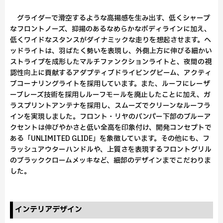
グライダーで滑空するような高揚感を生み出す、低くシャープ
なフロントノーズ、抑揚のあるなめらかなボディラインに加え、
低くワイドなスタンスがダイナミックな走りを想起させます。ヘ
ッドライトは、羽ばたく勢いを表現し、外側上方に伸びる細かい
ストライプを成形したマルチファンクションライトと、夜間の視
認性向上に貢献するアダプティブドライビングビーム、アクティ
ブコーナリングライトを採用しています。また、ルーフにレーザ
ーブレーズ技術を採用しルーフモールを廃止したことに加え、ガ
ラスプリントアンテナを採用し、スムーズでクリーンなルーフラ
インを実現しました。フロント・リヤのバンパー下部のブルーア
クセントは伸びやかさと低い全高を印象付け、開発コンセプトで
ある「UNLIMITED GLIDE」を象徴しています。その他にも、フ
ラッシュアウターハンドルや、上質さを表現するフロントグリル
のブラッククロームメッキなど、細部のデザインまでこだわりま
した。
インテリアデザイン