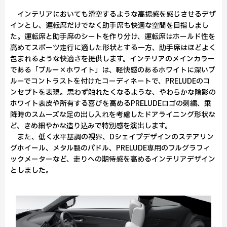
インテリアにおいても滑空するような高揚感を感じさせるデザ
インとし、運転席だけでなく助手席も快適な空間を目指しまし
た。運転席と助手席のシートを作り分け、運転席はホールド性を
高めてスポーツ走行に適した形状とする一方、助手席はほどよく
包まれるような快適さを提供します。インテリアのメインカラー
である「ブルー×ホワイト」は、軽快感のあるホワイトに深いブ
ルーでコントラストを付けたコーディネートで、PRELUDEのコ
ンセプトを表現。思わず触れたくなるような、やわらかな陰影の
ホワイト表皮や所有する喜びを高めるPRELUDEロゴの刺繍、乗
降時のスムーズな足の出し入れを考慮したドアライニング形状な
ど、きめ細やかな造り込みで特別感を演出します。
また、低く水平基調の視界、Dシェイプデザインのステアリン
グホイール、メタル製のパドル、PRELUDE専用のフルグラフィ
ックメーターなど、走りへの期待感を高めるインテリアデザイン
としました。