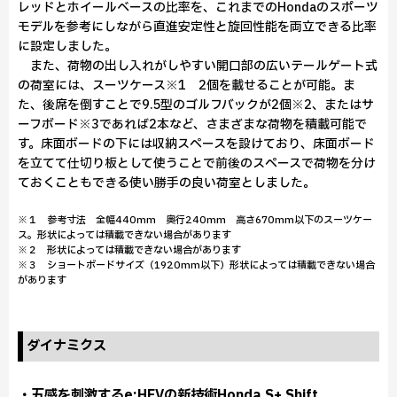
レッドとホイールベースの比率を、これまでのHondaのスポーツ
モデルを参考にしながら直進安定性と旋回性能を両立できる比率
に設定しました。
また、荷物の出し入れがしやすい開口部の広いテールゲート式
の荷室には、スーツケース※1 2個を載せることが可能。ま
た、後席を倒すことで9.5型のゴルフバックが2個※2、またはサ
ーフボード※3であれば2本など、さまざまな荷物を積載可能で
す。床面ボードの下には収納スペースを設けており、床面ボード
を立てて仕切り板として使うことで前後のスペースで荷物を分け
ておくこともできる使い勝手の良い荷室としました。
※１ 参考寸法 全幅440mm 奥行240mm 高さ670mm以下のスーツケー
ス。形状によっては積載できない場合があります
※２ 形状によっては積載できない場合があります
※３ ショートボードサイズ（1920mm以下）形状によっては積載できない場合
があります
ダイナミクス
・五感を刺激するe:HEVの新技術Honda S+ Shift