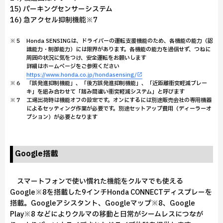
15) パーキングセンサーシステム
16) 急アクセル抑制機能※7
※５ Honda SENSINGは、ドライバーの運転支援機能のため、各機能の能力（認
識能力・制御能力）には限界があります。各機能の能力を過信せず、つねに
周囲の状況に気をつけ、安全運転をお願いします
詳細はホームページをご参照ください
https://www.honda.co.jp/hondasensing/
※６ 「誤発進抑制機能」、「後方誤発進抑制機能」、「近距離衝突軽減ブレー
キ」を組み合わせて「踏み間違い衝突軽減システム」と呼びます
※７ 工場出荷時は機能オフの設定です。オンにするには別途販売会社の専用機器
によるセッティング作業が必要です。別途セットアップ費用（ディーラーオ
プション）が必要となります
Google搭載
スマートフォンで使い慣れた機能をクルマでも使える
Google※8を搭載した9インチHonda CONNECTディスプレーを
搭載。Googleアシスタント、Googleマップ※8、Google
Play※8 などによりクルマの移動と日常がシームレスにつなが