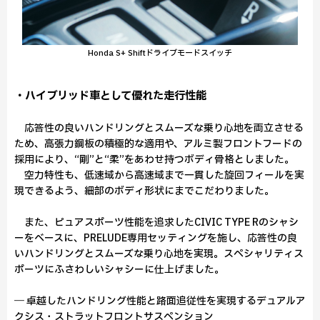
Honda S+ Shiftドライブモードスイッチ
・ハイブリッド車として優れた走行性能
応答性の良いハンドリングとスムーズな乗り心地を両立させる
ため、高張力鋼板の積極的な適用や、アルミ製フロントフードの
採用により、“剛”と“柔”をあわせ持つボディ骨格としました。
空力特性も、低速域から高速域まで一貫した旋回フィールを実
現できるよう、細部のボディ形状にまでこだわりました。
また、ピュアスポーツ性能を追求したCIVIC TYPE Rのシャシ
ーをベースに、PRELUDE専用セッティングを施し、応答性の良
いハンドリングとスムーズな乗り心地を実現。スペシャリティス
ポーツにふさわしいシャシーに仕上げました。
― 卓越したハンドリング性能と路面追従性を実現するデュアルア
クシス・ストラットフロントサスペンション