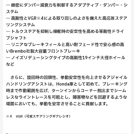
― 緻密にダンパー減衰力を制御するアダプティブ・ダンパー・シ
ステム
― 高剛性とVGR※4による取り回しのよさを備えた高応答ステア
リングシステム
― トルクステアを抑制し操舵時の安定性を高める等剛性ドライ
ブシャフト
― リニアなブレーキフィールと高い耐フェード性で安心感の高
いBrembo社製大容量フロントブレーキ
― ノイズリデューシングタイプの高剛性19インチ大径ホイール
など
さらに、旋回時の回頭性、挙動安定性を向上させるアジャイル
ハンドリングアシストは、Honda車として初めて、ブレーキング
時まで作動範囲を広げ、ターンインからコーナー脱出までシーム
レスなライントレースを可能とし、障害物などを回避するような
場面においても、挙動を安定させることに貢献します。
※４ VGR（可変ステアリングギアレシオ）