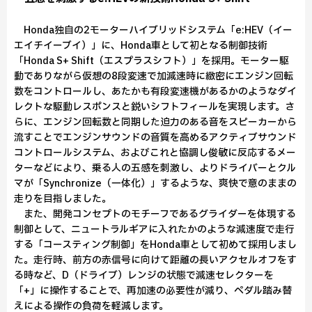
Honda独自の2モーターハイブリッドシステム「e:HEV（イー
エイチイーブイ）」に、Honda車として初となる制御技術
「Honda S+ Shift（エスプラスシフト）」を採用。モーター駆
動でありながら仮想の8段変速で加減速時に緻密にエンジン回転
数をコントロールし、あたかも有段変速機があるかのようなダイ
レクトな駆動レスポンスと鋭いシフトフィールを実現します。さ
らに、エンジン回転数と同期した迫力のある音をスピーカーから
流すことでエンジンサウンドの音質を高めるアクティブサウンド
コントロールシステム、およびこれと協調し俊敏に反応するメー
ターなどにより、乗る人の五感を刺激し、よりドライバーとクル
マが「Synchronize（一体化）」するような、爽快で意のままの
走りを目指しました。
また、開発コンセプトのモチーフであるグライダーを体現する
制御として、ニュートラルギアに入れたかのような減速度で走行
する「コースティング制御」をHonda車として初めて採用しまし
た。走行時、前方の赤信号に向けて距離の長いアクセルオフをす
る時など、D（ドライブ）レンジの状態で減速セレクターを
「+」に操作することで、再加速の必要性が減り、ペダル踏み替
えによる操作の負荷を軽減します。