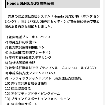
Honda SENSINGを標準装備
先進の安全運転支援システム「Honda SENSING（ホンダ セン
シング）」※5はPRELUDE専用セッティングで乗員に快適で安心
感のある自然な制御としました。
1) 衝突軽減ブレーキ＜CMBS＞
2) 誤発進抑制機能※6
3) 後方誤発進抑制機能※6
4) 近距離衝突軽減ブレーキ※6
5) 歩行者事故低減ステアリング
6) 路外逸脱抑制機能
7) 渋滞追従機能付アダプティブクルーズコントロール＜ACC＞
8) 車線維持支援システム＜LKAS＞
9) トラフィックジャムアシスト（渋滞運転支援機能）
10) 先行車発進お知らせ機能
11) 標識認識機能
12) アダプティブドライビングビーム
13) ブラインドスポットインフォメーション
14) 後退出庫サポート