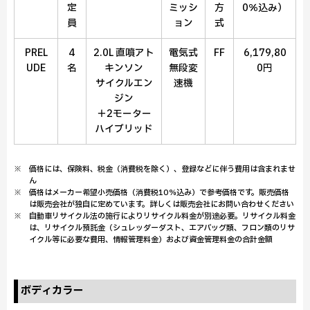
定
ミッシ
方
0％込み）
員
ョン
式
PREL
4
2.0L 直噴アト
電気式
FF
6,179,80
UDE
名
キンソン
無段変
0円
サイクルエン
速機
ジン
＋2モーター
ハイブリッド
※ 価格には、保険料、税金（消費税を除く）、登録などに伴う費用は含まれませ
ん
※ 価格はメーカー希望小売価格（消費税10％込み）で参考価格です。販売価格
は販売会社が独自に定めています。詳しくは販売会社にお問い合わせください
※ 自動車リサイクル法の施行によりリサイクル料金が別途必要。リサイクル料金
は、リサイクル預託金（シュレッダーダスト、エアバッグ類、フロン類のリサ
イクル等に必要な費用、情報管理料金）および資金管理料金の合計金額
ボディカラー