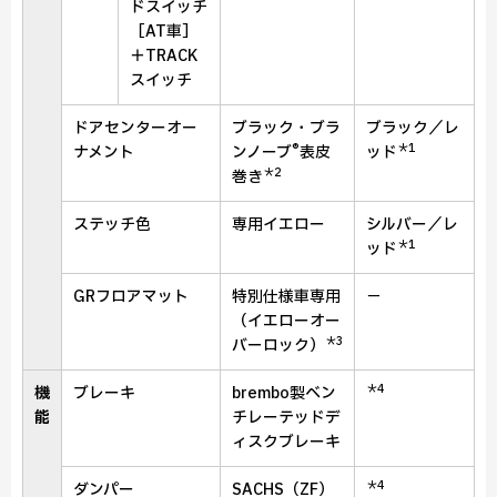
ドスイッチ
［AT車］
＋
TRACK
スイッチ
ドアセンターオー
ブラック・ブラ
ブラック／レ
®
＊1
ナメント
ンノーブ
表皮
ッド
＊2
巻き
ステッチ色
専用イエロー
シルバー／レ
＊1
ッド
GRフロアマット
特別仕様車専用
－
（イエローオー
＊3
バーロック）
＊4
機
ブレーキ
brembo製
ベン
能
チレーテッド
デ
ィスクブレーキ
＊4
ダンパー
SACHS（ZF）