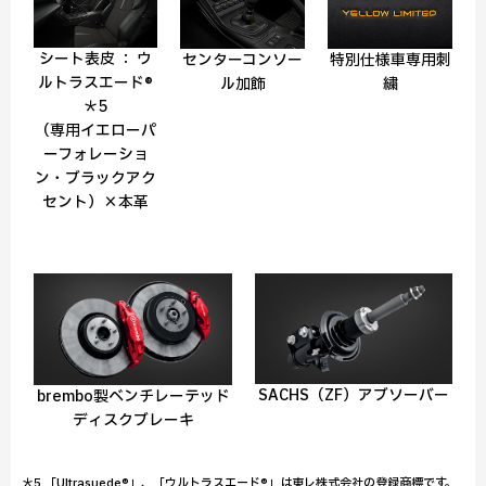
シート表皮 ： ウ
センターコンソー
特別仕様車専用刺
ルトラスエード®
ル加飾
繍
＊5
（専用イエローパ
ーフォレーショ
ン・ブラックアク
セント）×本革
SACHS（ZF）アブソーバー
brembo製ベンチレーテッド
ディスクブレーキ
＊5 「Ultrasuede®」、「ウルトラスエード®」は東レ株式会社の登録商標です。