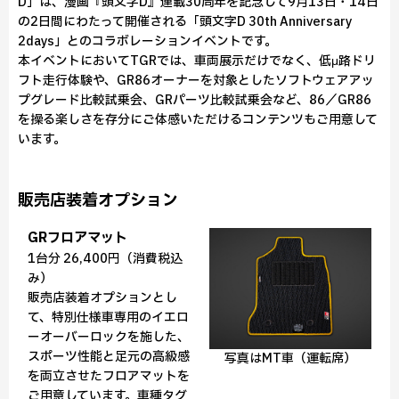
D」は、漫画『頭文字D』連載30周年を記念して9月13日・14日
の2日間にわたって開催される「頭文字D 30th Anniversary
2days」とのコラボレーションイベントです。
本イベントにおいてTGRでは、車両展示だけでなく、低μ路ドリ
フト走行体験や、GR86オーナーを対象としたソフトウェアアッ
プグレード比較試乗会、GRパーツ比較試乗会など、86／GR86
を操る楽しさを存分にご体感いただけるコンテンツもご用意して
います。
販売店装着オプション
GRフロアマット
1台分 26,400円（消費税込
み）
販売店装着オプションとし
て、特別仕様車専用のイエロ
ーオーバーロックを施した、
スポーツ性能と足元の高級感
写真はMT車（運転席）
を両立させたフロアマットを
ご用意しています。車種タグ