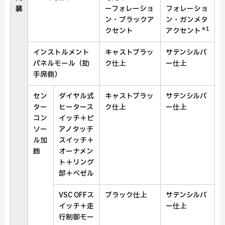
装
ーフォレーショ
フォレーショ
ン
・
ブラックア
ン
・
ガンメタ
＊1
クセント
アクセント
インストルメント
キャストブラッ
サテンシルバ
パネルモール
（助
ク仕上
ー仕上
手席側）
セン
ダイヤル式
キャストブラッ
サテンシルバ
ター
ヒータース
ク仕上
ー仕上
コン
イッチ
＋
ピ
ソー
アノタッチ
ル
加
スイッチ
＋
飾
オーナメン
ト
＋
リング
部
＋
ベゼル
VSC OFFス
ブラック仕上
サテンシルバ
イッチ＋
走
ー仕上
行制御モー