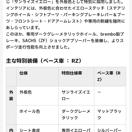
じ「サンライズイエロー」を外板色として特別に採用しました。
インテリアには、外板色に合わせたイエローステッチ（ステアリ
ングホイール・シフトブーツ・パーキングブレーキレバー＆ブー
ツ・フロントシート・ドアアームレスト）や専用の刺繍を随所に
あしらっています。
このほか、専用ダークグレーメタリックホイール、brembo製ブ
レーキ、SACHS（ZF）ショックアブソーバーを装備し、よりス
ポーツ走行性能を向上させました。
主な特別装備（ベース車 ： RZ）
仕様
特別仕様車
ベース車（R
Z）
外
外板色
サンライズイエ
－
装
ロー
ホイール色
ダークグレーメ
マットブラッ
タリック
ク
内
シート表皮
専用イエローパ
シルバーパー