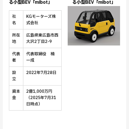
る小型BEV「mibot」
る小型BEV「mibot」
社
KGモーターズ株
名
式会社
所在
広島県東広島市西
地
大沢2丁目2-9
代表
代表取締役 楠
者
一成
設
2022年7月28日
立
資本
2億1,000万円
金
（2025年7月31
日時点）