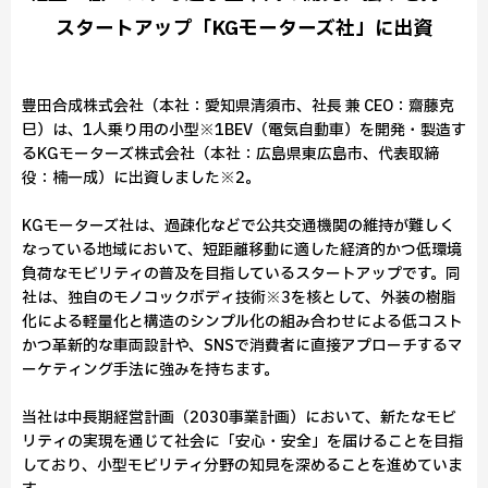
スタートアップ「KGモーターズ社」に出資
豊田合成株式会社（本社：愛知県清須市、社長 兼 CEO：齋藤克
巳）は、1人乗り用の小型※1BEV（電気自動車）を開発・製造す
るKGモーターズ株式会社（本社：広島県東広島市、代表取締
役：楠一成）に出資しました※2。
KGモーターズ社は、過疎化などで公共交通機関の維持が難しく
なっている地域において、短距離移動に適した経済的かつ低環境
負荷なモビリティの普及を目指しているスタートアップです。同
社は、独自のモノコックボディ技術※3を核として、外装の樹脂
化による軽量化と構造のシンプル化の組み合わせによる低コスト
かつ革新的な車両設計や、SNSで消費者に直接アプローチするマ
ーケティング手法に強みを持ちます。
当社は中長期経営計画（2030事業計画）において、新たなモビ
リティの実現を通じて社会に「安心・安全」を届けることを目指
しており、小型モビリティ分野の知見を深めることを進めていま