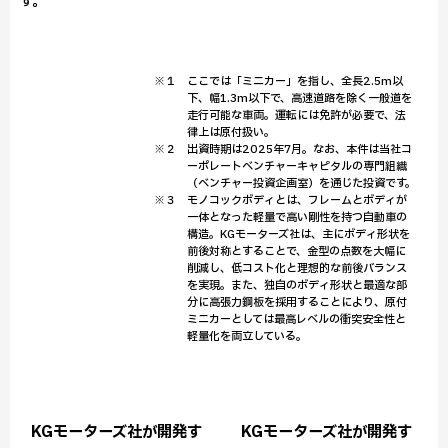
す。
※１ ここでは「ミニカー」を指し、全長2.5m以
下、幅1.3m以下で、高速道路を除く一般道を
走行可能な車両。運転には免許が必要で、法
律上は原付扱い。
※２ 出資時期は2025年7月。なお、本件は当社コ
ーポレートベンチャーキャピタルの専門組織
（ベンチャー投資企画室）を通じた投資です。
※３ モノコックボディとは、フレームとボディが
一体となった軽量で高い剛性を持つ自動車の
構造。KGモーターズ社は、主にボディ形状を
前後対称とすることで、金型の点数を大幅に
削減し、低コスト化と理想的な前後バランス
を実現。また、独自のボディ形状と最適な部
分に高張力鋼板を採用することにより、原付
ミニカーとしては最高レベルの衝突安全性と
軽量化を両立している。
KGモーターズ社が開発す
KGモーターズ社が開発す