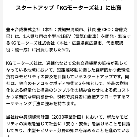
スタートアップ「KGモーターズ社」に出資
豊田合成株式会社（本社：愛知県清須市、社長 兼 CEO：齋藤克
巳）は、1人乗り用の小型※1BEV（電気自動車）を開発・製造す
るKGモーターズ株式会社（本社：広島県東広島市、代表取締
役：楠一成）に出資しました※2。
KGモーターズ社は、過疎化などで公共交通機関の維持が難しく
なっている地域において、短距離移動に適した経済的かつ低環境
負荷なモビリティの普及を目指しているスタートアップです。同
社は、独自のモノコックボディ技術※3を核として、外装の樹脂
化による軽量化と構造のシンプル化の組み合わせによる低コスト
かつ革新的な車両設計や、SNSで消費者に直接アプローチするマ
ーケティング手法に強みを持ちます。
当社は中長期経営計画（2030事業計画）において、新たなモビ
リティの実現を通じて社会に「安心・安全」を届けることを目指
しており、小型モビリティ分野の知見を深めることを進めていま