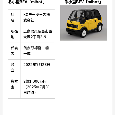
る小型BEV「mibot」
る小型BEV「mibot」
社
KGモーターズ株
名
式会社
所在
広島県東広島市西
地
大沢2丁目2-9
代表
代表取締役 楠
者
一成
設
2022年7月28日
立
資本
2億1,000万円
金
（2025年7月31
日時点）