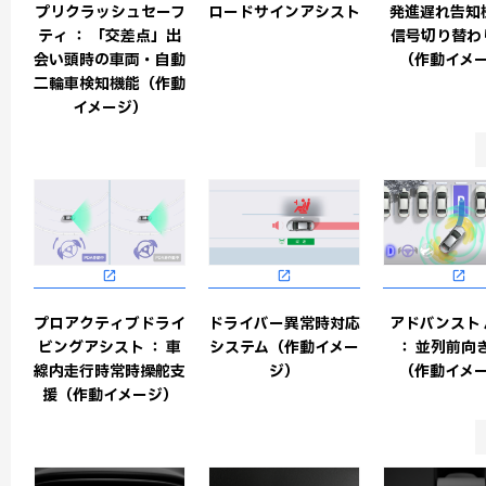
プリクラッシュセーフ
ロードサインアシスト
発進遅れ告知
ティ ： 「交差点」出
信号切り替わ
会い頭時の車両・自動
（作動イメ
二輪車検知機能（作動
イメージ）
プロアクティブドライ
ドライバー異常時対応
アドバンスト
ビングアシスト ： 車
システム（作動イメー
： 並列前向
線内走行時常時操舵支
ジ）
（作動イメ
援（作動イメージ）