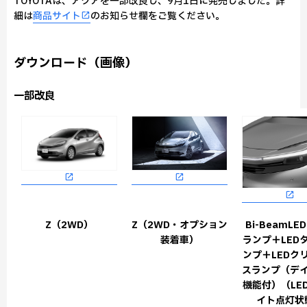
TOYOTAは、アクアを一部改良し、9月1日に発売しました。詳
細は
商品サイト
のお知らせ欄をご覧ください。
ダウンロード（画像）
一部改良
Z（2WD）
Z（2WD・オプション
Bi-BeamL
装着車）
ランプ＋LED
ンプ＋LEDク
スランプ（デ
機能付）（LE
イト点灯状