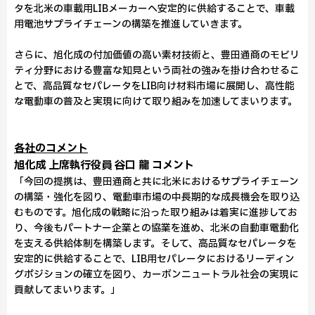
タを北米の車載用LIBメーカーへ安定的に供給することで、車載
用電池サプライチェーンの構築を推進していきます。
さらに、旭化成の付加価値の高い素材技術と、豊田通商のモビリ
ティ分野における豊富な知見という両社の強みを掛け合わせるこ
とで、高品質なセパレータをLIB向け材料市場に展開し、高性能
な電動車の普及と実現に向けて取り組みを加速してまいります。
各社のコメント
旭化成 上席執行役員 谷口 龍 コメント
「今回の提携は、豊田通商と共に北米におけるサプライチェーン
の構築・強化を図り、電動車市場の中長期的な成長機会を取り込
むものです。旭化成の戦略に沿った取り組みは着実に進捗してお
り、今後もパートナー企業との協業を進め、北米の自動車電動化
を支える供給体制を構築します。そして、高品質なセパレータを
安定的に供給することで、LIB用セパレータにおけるリーディン
グポジションの確立を図り、カーボンニュートラル社会の実現に
貢献してまいります。」