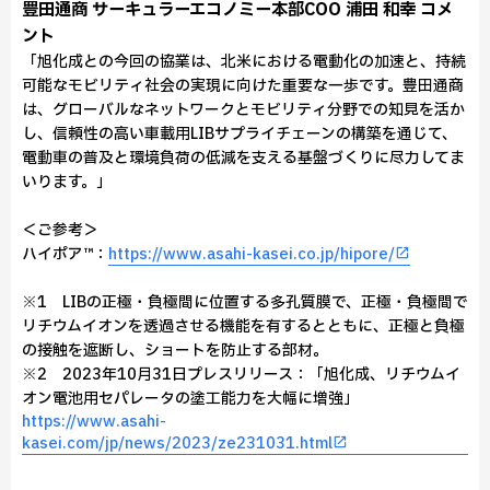
豊田通商 サーキュラーエコノミー本部COO 浦田 和幸 コメ
ント
「旭化成との今回の協業は、北米における電動化の加速と、持続
可能なモビリティ社会の実現に向けた重要な一歩です。豊田通商
は、グローバルなネットワークとモビリティ分野での知見を活か
し、信頼性の高い車載用LIBサプライチェーンの構築を通じて、
電動車の普及と環境負荷の低減を支える基盤づくりに尽力してま
いります。」
＜ご参考＞
ハイポア™：
https://www.asahi-kasei.co.jp/hipore/
※1 LIBの正極・負極間に位置する多孔質膜で、正極・負極間で
リチウムイオンを透過させる機能を有するとともに、正極と負極
の接触を遮断し、ショートを防止する部材。
※2 2023年10月31日プレスリリース：「旭化成、リチウムイ
オン電池用セパレータの塗工能力を大幅に増強」
https://www.asahi-
kasei.com/jp/news/2023/ze231031.html