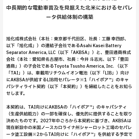
中長期的な電動車普及を見据えた北米におけるセパレ
ータ供給体制の構築
旭化成株式会社（本社：東京都千代田区、社長：工藤 幸四郎、
以下「旭化成」）の連結子会社であるAsahi Kasei Battery
Separator America, LLC（以下「AKBSA」）と、豊田通商株式
会社（本社：愛知県名古屋市、社長：今井 斗志光、以下「豊田
通商」）の子会社であるToyota Tsusho America, Inc. （以下
「TAI」）は、車載用リチウムイオン電池（以下「LIB」）向け
にAKBSAが供給するLIB用セパレータ※1「ハイポア™」のキャ
パシティライト契約（以下「本契約」）を締結したことをお知ら
せします。
本契約は、TAI向けにAKBSAの「ハイポア™」のキャパシティ
（生産供給能力）の一部を確保し、優先的に提供することを取り
決めたものです。2027年中ごろから本契約に基づき、AKBSAは
現在新設中の米国ノースカロライナ州シャーロット工場のセパレ
ータ塗工設備※2からTAI向けに「ハイポア™」を供給する予定で