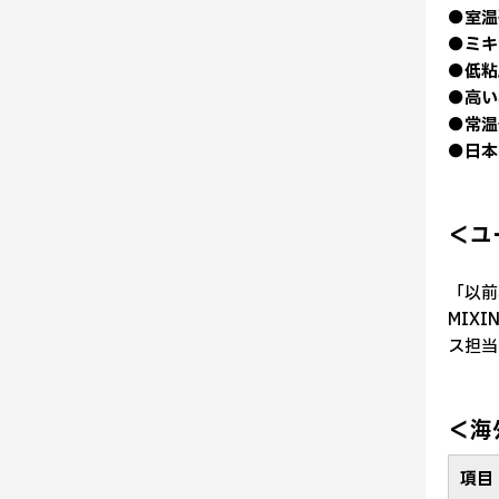
●室温
●ミキ
●低粘
●高い
●常温
●日本
＜ユ
「以前
MIX
ス担当
＜海
項目