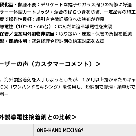
硬化型・熱源不要：
デリケートな端子やガラス周りの補修に好適
サー一体型カートリッジ：
混合のばらつきを防ぎ、一定品質の施工
度で操作性良好：
線引きや微細部位への塗布が容易
導電性（10⁻⁴ Ω・cm台）：
はんだに迫る導電性を実現
保管／医薬用外劇物非該当：
取り扱い・運搬・保管の負担を低減
製・即納体制：
緊急修理や短納期の納車対応を支援
ーザーの声（カスタマーコメント）＞
、海外製接着剤を入手しようとしたが、１か月以上掛かるためキャンセ
INGⓇ（ワンハンドミキシング）を使用し、短納期で修理・納車が
者ー
外製導電性接着剤との比較＞
ONE-HAND MIXING®