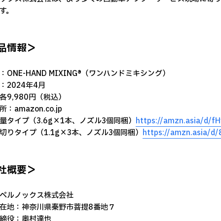
す。
品情報＞
：ONE-HAND MIXING®（ワンハンドミキシング）
：2024年4月
各9,980円（税込）
：amazon.co.jp
タイプ（3.6g×1本、ノズル3個同梱）
https://amzn.asia/d/f
りタイプ（1.1g×3本、ノズル3個同梱）
https://amzn.asia/d
社概要＞
ペルノックス株式会社
在地：神奈川県秦野市菩提8番地７
締役：奥村達也