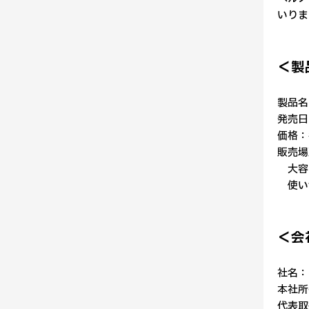
いりま
＜製
製品名
発売日
価格：
販売場所
大容量
使い切
＜会
社名：
本社所
代表取