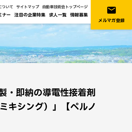
について
サイトマップ
自動車技術会トップページ
email
ミナー
注目の企業特集
求人一覧
情報募集
メルマガ登録
製・即納の導電性接着剤
ハンドミキシング）」【ペルノ