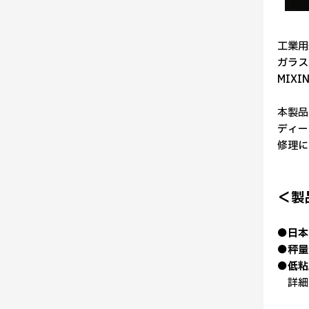
工業用
ガラス
MIX
本製品
ディー
修理に
＜製
●日本
●秤量
●低粘
詳細