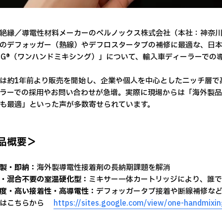
絶縁／導電性材料メーカーのペルノックス株式会社（本社：神奈
のデフォッガー（熱線）やデフロスタータブの補修に最適な、日本製
ING®（ワンハンドミキシング）」について、輸入車ディーラーで
は約1年前より販売を開始し、企業や個人を中心としたニッチ層で
ラーでの採用やお問い合わせが急増。実際に現場からは「海外製
も最適」といった声が多数寄せられています。
品概要＞
製・即納：
海外製導電性接着剤の長納期課題を解消
・混合不要の室温硬化型：
ミキサー一体カートリッジにより、誰
度・高い接着性・高導電性：
デフォッガータブ接着や断線補修な
はこちらから
https://sites.google.com/view/one-handmixin