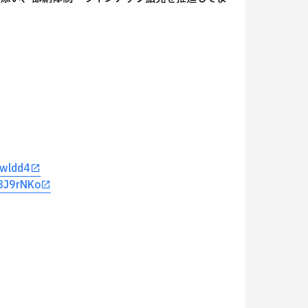
Hwldd4
/8J9rNKo