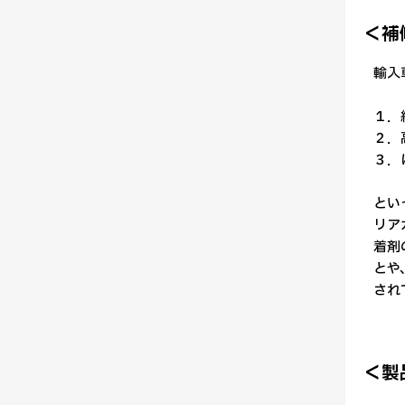
＜補
輸入
１．
２．
３．
とい
リア
着剤
とや
され
＜製