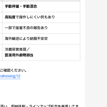
手動秤量・手動混合
高粘度
で操作しにくい例もあり
一部で接着不良の報告あり
海外輸送により納期不安定
冷蔵保管推奨／
医薬用外劇物該当
ご確認ください。
ndmixing/
り添い、即納体制・ラインアップ拡充を推進してま