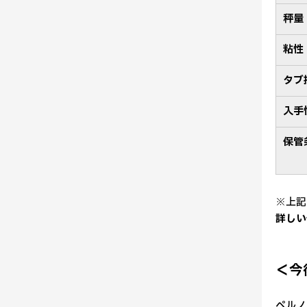
秤量
粘性
タブ
入手
保管
※上記
詳しい
＜今
ペルノ