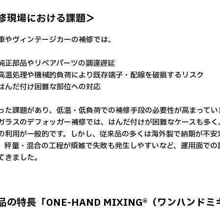
修現場における課題＞
車やヴィンテージカーの補修では、
純正部品やリペアパーツの調達遅延
高温処理や機械的負荷により既存端子・配線を破損するリスク
はんだ付け困難な部位への対応
った課題があり、低温・低負荷での補修手段の必要性が高まってい
ガラスのデフォッガー補修では、はんだ付けが困難なケースも多く
の利用が一般的です。しかし、従来品の多くは海外製で納期が不安
、秤量・混合の工程が煩雑で失敗も発生しやすいなど、運用面での
てきました。
品の特長「ONE-HAND MIXING®（ワンハンド