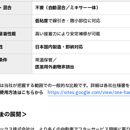
・混合
不要（自動混合／ミキサー一体）
低粘度
で線引き・微小部位に対応
接着性能
高い接着力により安定補修が可能
性
日本国内製造・即納対応
条件
常温保管／
医薬用外劇物非該当
は当社が把握する範囲での一般的な比較です。詳細は各社仕様書を
使用方法はこちらから
https://sites.google.com/view/one-ha
後の展開＞
ックス株式会社は、より多くの自動車アフターサービス現場に寄