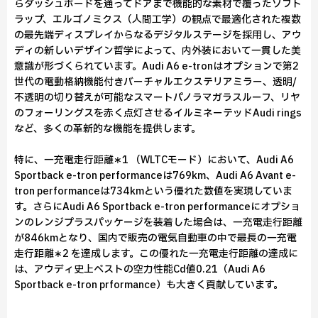
らダッシュボードを通ってドアまで機能的な素材で覆ったソフト
ラップ、エルゴノミクス（人間工学）の観点で最適化された複数
の最先端ディスプレイからなるデジタルステージを採用し、アウ
ディの新しいデザイン哲学によって、内外装において一貫した美
意識が形づくられています。Audi A6 e-tronはオプションで第2
世代の電動格納機能付きバーチャルエクステリアミラー、透明/
不透明の切り替えが可能なスマートパノラマガラスルーフ、リヤ
のフォーリングスを赤く点灯させるイルミネーテッドAudi rings
など、多くの革新的な機能を提供します。
特に、一充電走行距離∗1 （WLTCモード）において、Audi A6
Sportback e-tron performanceは769km、Audi A6 Avant e-
tron performanceは734kmという優れた数値を実現していま
す。さらにAudi A6 Sportback e-tron performanceにオプショ
ンのレンジプラスパッケージを装着した場合は、一充電走行距離
が846kmとなり、国内で販売の電気自動車の中で最長の一充電
走行距離∗2 を達成します。この優れた一充電走行距離の達成に
は、アウディ史上ベストの空力性能Cd値0.21（Audi A6
Sportback e-tron prformance）も大きく貢献しています。