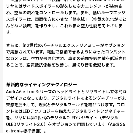
リヤにはサイドスポイラーの形をした空力エレメントが装備さ
れ、空気の流れをコントロールします。また、低いルーフエッジ
スポイラーは、車両後方に小さな「静水域」（空気の流れがほと
んどない領域）を作り出し、これもまた空力性能を向上させま
す。
さらに、第2世代のバーチャルエクステリアミラーがオプション
で用意されています。電動で格納できるようになったコンパクト
なカメラは、空力が最適化され、車両の前面投影面積を低減させ
ることで、空気抵抗係数を改善し、風切り音を低減します。
革新的なライティングテクノロジー
Audi A6 e-tronシリーズのヘッドライトとリヤライトは立体的な
デザインとなっており、デジタルライトによるシグネチャーが未
来感を演出して、現実とデジタルワールドを結びつけます。フロ
ントにはLEDテクノロジーを備えたデジタルライトシグネチャー
を、リヤには第2世代のデジタルOLEDリヤライト（デジタル
OLEDリヤライト2.0）をオプションで用意しています（Audi S6
e-tronは標準装備）。