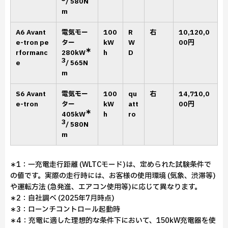
/ 580N
m
A6 Avant
電気モー
100
R
右
10,120,0
e-tron pe
ター
kW
W
00円
∗
rformanc
280kW
h
D
3
e
/ 565N
m
S6 Avant
電気モー
100
qu
右
14,710,0
e-tron
ター
kW
att
00円
∗
405kW
h
ro
3
/ 580N
m
∗1：一充電走行距離 (WLTCモード)は、定められた試験条件で
の値です。実際の走行時には、お客様の使用環境 (気象、渋滞等)
や運転方法 (急発進、エアコン使用等)に応じて異なります。
∗2：自社調べ (2025年7月時点)
∗3：ローンチコントロール起動時
∗4：充電に適した理想的な条件下において、150kW充電器を使