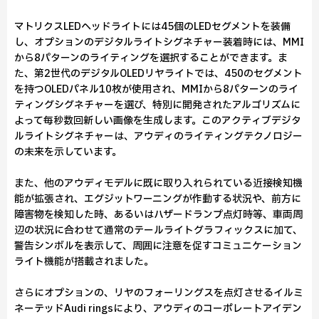
マトリクスLEDヘッドライトには45個のLEDセグメントを装備
し、オプションのデジタルライトシグネチャー装着時には、MMI
から8パターンのライティングを選択することができます。ま
た、第2世代のデジタルOLEDリヤライトでは、450のセグメント
を持つOLEDパネル10枚が使用され、MMIから8パターンのライ
ティングシグネチャーを選び、特別に開発されたアルゴリズムに
よって毎秒数回新しい画像を生成します。このアクティブデジタ
ルライトシグネチャーは、アウディのライティングテクノロジー
の未来を示しています。
また、他のアウディモデルに既に取り入れられている近接検知機
能が拡張され、エグジットワーニングが作動する状況や、前方に
障害物を検知した時、あるいはハザードランプ点灯時等、車両周
辺の状況に合わせて通常のテールライトグラフィックスに加て、
警告シンボルを表示して、周囲に注意を促すコミュニケーション
ライト機能が搭載されました。
さらにオプションの、リヤのフォーリングスを点灯させるイルミ
ネーテッドAudi ringsにより、アウディのコーポレートアイデン