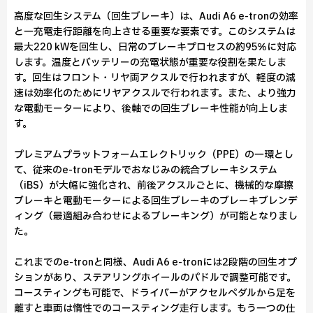
高度な回生システム（回生ブレーキ）は、Audi A6 e-tronの効率
と一充電走行距離を向上させる重要な要素です。このシステムは
最大220 kWを回生し、日常のブレーキプロセスの約95％に対応
します。温度とバッテリーの充電状態が重要な役割を果たしま
す。回生はフロント・リヤ両アクスルで行われますが、軽度の減
速は効率化のためにリヤアクスルで行われます。また、より強力
な電動モーターにより、後軸での回生ブレーキ性能が向上しま
す。
プレミアムプラットフォームエレクトリック（PPE）の一環とし
て、従来のe-tronモデルでおなじみの統合ブレーキシステム
（iBS）が大幅に強化され、前後アクスルごとに、機械的な摩擦
ブレーキと電動モーターによる回生ブレーキのブレーキブレンデ
ィング（最適組み合わせによるブレーキング）が可能となりまし
た。
これまでのe-tronと同様、Audi A6 e-tronには2段階の回生オプ
ションがあり、ステアリングホイールのパドルで調整可能です。
コースティングも可能で、ドライバーがアクセルペダルから足を
離すと車両は惰性でのコースティング走行します。もう一つの仕