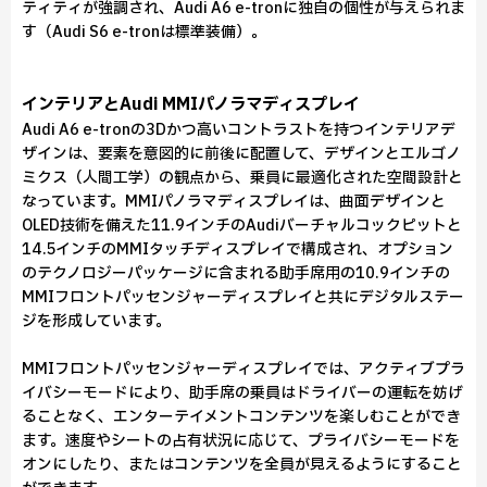
ティティが強調され、Audi A6 e-tronに独自の個性が与えられま
す（Audi S6 e-tronは標準装備）。
インテリアとAudi MMIパノラマディスプレイ
Audi A6 e-tronの3Dかつ高いコントラストを持つインテリアデ
ザインは、要素を意図的に前後に配置して、デザインとエルゴノ
ミクス（人間工学）の観点から、乗員に最適化された空間設計と
なっています。MMIパノラマディスプレイは、曲面デザインと
OLED技術を備えた11.9インチのAudiバーチャルコックピットと
14.5インチのMMIタッチディスプレイで構成され、オプション
のテクノロジーパッケージに含まれる助手席用の10.9インチの
MMIフロントパッセンジャーディスプレイと共にデジタルステー
ジを形成しています。
MMIフロントパッセンジャーディスプレイでは、アクティブプラ
イバシーモードにより、助手席の乗員はドライバーの運転を妨げ
ることなく、エンターテイメントコンテンツを楽しむことができ
ます。速度やシートの占有状況に応じて、プライバシーモードを
オンにしたり、またはコンテンツを全員が見えるようにすること