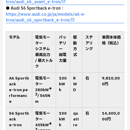
tron/audi_s6_avant_e-tron/
● Audi S6 Sportback e-tron：
https://www.audi.co.jp/ja/models/a6-e-
tron/audi_s6_sportback_e-tron/
モデル
電気モー
バッ
駆
ステ
車両本体価
ター
テリ
動
アリ
格（税込）
システム
ー
方
ング
最高出力
総電
式
/ 最大トル
力量
ク
A6 Sportb
電気モー
100
R
右
9,810,00
ack
ター
kW
W
0円
∗
e-tron pe
280kW
h
D
3
rformanc
/ 565N
e
m
S6 Sportb
電気モー
100
qu
右
14,400,0
ack
ター
kW
att
00円
∗
e-tron
405kW
h
ro
3