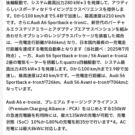
後輪駆動で、システム最高出力280 kW∗3 を発揮して、アウディ
らしいスポーティなドライビングエクスペリエンスを提供しま
す。0から100 km/hまで5.4秒で加速し、最高速度は210 km/h
です。さらにAudi A6 Sportback e-tronに、新世代のバーチャ
ルエクステリアミラーとアダプティブエアサスペンションを組み
合わせたオプションのレンジプラスパッケージを装着した場合
は、一充電走行距離が846kmとなり、日本国内最長の一充電走
行距離を達成する電気自動車となります（当社調べ：2025年7月
時点）。一方、Audi S6 Sportback e-tron / S6 Avant e-tronは
2基の電気モーターを搭載したquattro四輪駆動で、システム最
高出力405 kW∗3 を発揮します。0から100 km/hまで3.9秒で加
速し、最高速度は240 km/hです。一充電走行距離は、Audi S6
Sportback e-tronが726km、Audi S6 Avant e-tronが706kmと
なっています。
Audi A6 e-tronは、プレミアム チャージング アライアンス
（Premium Charging Alliance：PCA）をはじめとする150kW
の急速充電器を利用時には、最大135kWの充電が可能で、充電
状態（SoC）10%から80%の充電を約35分で行います*4。AC
充電には最大8kWに対応します。