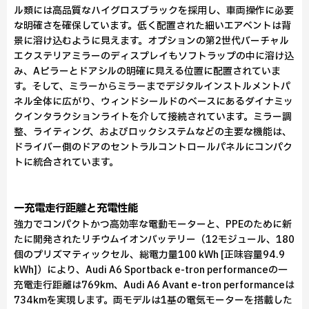
ル類には高品質なハイグロスブラックを採用し、車両操作に必要
な明確さを確保しています。低く配置された細いエアベントは背
景に溶け込むように見えます。オプションの第2世代バーチャル
エクステリアミラーのディスプレイもソフトラップの中に溶け込
み、Aピラーとドアシルの明確に見える位置に配置されていま
す。そして、ミラーからミラーまでデジタルインストルメントパ
ネル全体に広がり、ウィンドシールドのベースにあるダイナミッ
クインタラクションライトを介して接続されています。ミラー調
整、ライティング、およびロックシステムなどの主要な機能は、
ドライバー側のドアのセントラルコントロールパネルにコンパク
トに統合されています。
一充電走行距離と充電性能
強力でコンパクトかつ高効率な電動モーターと、PPEのために新
たに開発されたリチウムイオンバッテリー（12モジュール、180
個のプリズマティックセル、総電力量100 kWh [正味容量94.9
kWh]）により、Audi A6 Sportback e-tron performanceの一
充電走行距離は769km、Audi A6 Avant e-tron performanceは
734kmを実現します。両モデルは1基の電気モーターを搭載した