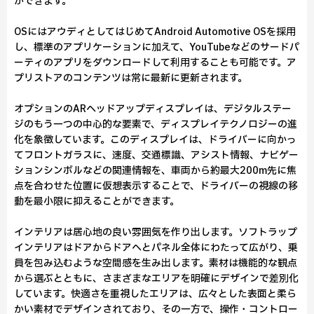
ができます。
OSにはアウディとしてはじめてAndroid Automotive OSを採用
し、標準のアプリケーションに加えて、YouTubeなどのサードパ
ーティのアプリをダウンロードして利用することも可能です。ア
プリストアのコンテンツは常に最新に更新されます。
オプションのARヘッドアップディスプレイは、デジタルステー
ジのもう一つの中心的な要素で、ディスプレイテクノロジーの進
化を象徴しています。このディスプレイは、ドライバーに向かっ
てフロントガラスに、速度、交通標識、アシスト情報、ナビゲー
ションシンボルなどの関連情報を、車両から約最大200m先に焦
点を合わせた位置に仮想表示することで、ドライバーの視線の移
動を最小限に抑えることができます。
インテリアは居心地の良い雰囲気を作り出します。ソフトラップ
インテリアはドアからドアへとパネル全体にわたって広がり、乗
員を包み込むような空間感を生み出します。素材は機能的な観点
から選ぶとともに、さまざまなエリアを明確にデザインで差別化
しています。快適さを重視したエリアは、広々とした表面と柔ら
かい素材でデザインされており、その一方で、操作・コントロー