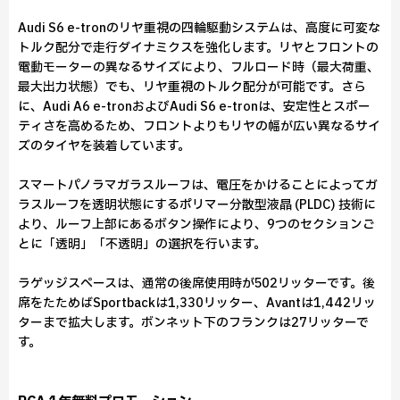
Audi S6 e-tronのリヤ重視の四輪駆動システムは、高度に可変な
トルク配分で走行ダイナミクスを強化します。リヤとフロントの
電動モーターの異なるサイズにより、フルロード時（最大荷重、
最大出力状態）でも、リヤ重視のトルク配分が可能です。さら
に、Audi A6 e-tronおよびAudi S6 e-tronは、安定性とスポー
ティさを高めるため、フロントよりもリヤの幅が広い異なるサイ
ズのタイヤを装着しています。
スマートパノラマガラスルーフは、電圧をかけることによってガ
ラスルーフを透明状態にするポリマー分散型液晶 (PLDC) 技術に
より、ルーフ上部にあるボタン操作により、9つのセクションご
とに「透明」「不透明」の選択を行います。
ラゲッジスペースは、通常の後席使用時が502リッターです。後
席をたためばSportbackは1,330リッター、Avantは1,442リッ
ターまで拡大します。ボンネット下のフランクは27リッターで
す。