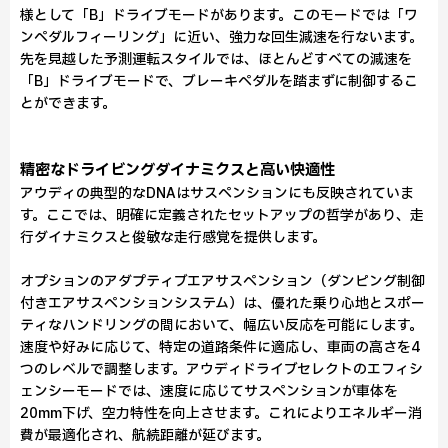
様として「B」ドライブモードがあります。このモードでは「ワ
ンペダルフィーリング」に近い、強力な回生減速を行ないます。
先を見越した予測運転スタイルでは、ほとんどすべての減速を
「B」ドライブモードで、ブレーキペダルを踏まずに制御するこ
とができます。
精密なドライビングダイナミクスと高い快適性
アウディの典型的なDNAはサスペンションにも反映されていま
す。ここでは、明確に定義されたセットアップの哲学があり、走
行ダイナミクスと俊敏な走行感覚を提供します。
オプションのアダプティブエアサスペンション（ダンピング制御
付きエアサスペンションシステム）は、優れた乗り心地とスポー
ティなハンドリングの間において、幅広い反応を可能にします。
速度や好みに応じて、特定の道路条件に適応し、車両の高さを4
つのレベルで調整します。アウディドライブセレクトのエフィシ
ェンシーモードでは、速度に応じてサスペンションが車体を
20mm下げ、空力特性を向上させます。これによりエネルギー消
費が最適化され、航続距離が延びます。