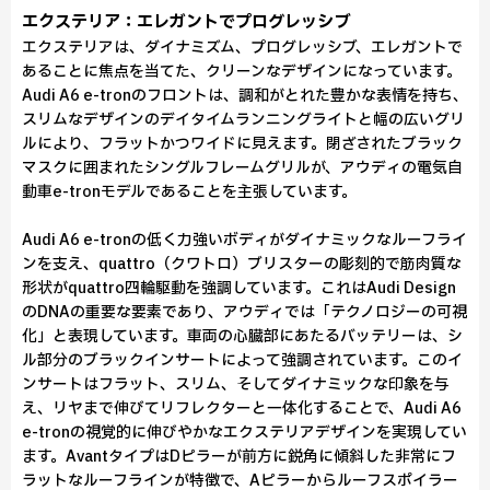
エクステリア：エレガントでプログレッシブ
エクステリアは、ダイナミズム、プログレッシブ、エレガントで
あることに焦点を当てた、クリーンなデザインになっています。
Audi A6 e-tronのフロントは、調和がとれた豊かな表情を持ち、
スリムなデザインのデイタイムランニングライトと幅の広いグリ
ルにより、フラットかつワイドに見えます。閉ざされたブラック
マスクに囲まれたシングルフレームグリルが、アウディの電気自
動車e-tronモデルであることを主張しています。
Audi A6 e-tronの低く力強いボディがダイナミックなルーフライ
ンを支え、quattro（クワトロ）ブリスターの彫刻的で筋肉質な
形状がquattro四輪駆動を強調しています。これはAudi Design
のDNAの重要な要素であり、アウディでは「テクノロジーの可視
化」と表現しています。車両の心臓部にあたるバッテリーは、シ
ル部分のブラックインサートによって強調されています。このイ
ンサートはフラット、スリム、そしてダイナミックな印象を与
え、リヤまで伸びてリフレクターと一体化することで、Audi A6
e-tronの視覚的に伸びやかなエクステリアデザインを実現してい
ます。AvantタイプはDピラーが前方に鋭角に傾斜した非常にフ
ラットなルーフラインが特徴で、Aピラーからルーフスポイラー