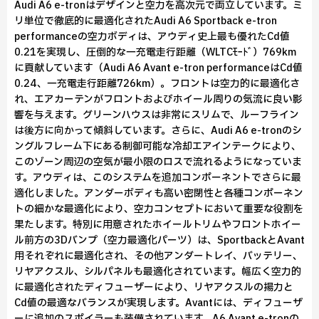
Audi A6 e-tronはデザインと空力を高次元で両立しています。ミ
リ単位で徹底的に最適化されたAudi A6 Sportback e-tron
performanceの空力ボディは、アウディ史上最も優れたCd値
0.21を実現し、圧倒的な一充電走行距離（WLTCﾓｰﾄﾞ）769km
に貢献しています（Audi A6 Avant e-tron performanceはCd値
0.24、一充電走行距離726km）。フロントは空力的に最適化さ
れ、エアカーテンがフロントおよびホイール周りの気流に良い影
響を与えます。グリーンハウスは非常にスリムで、ルーフライン
は後方に向かって傾斜しています。さらに、Audi A6 e-tronのシ
ングルフレーム下にある制御可能な冷却エアインテークにより、
このゾーン周辺の空気が最小限のロスで流れるようになっていま
す。アウディは、このシステムを追加コンポーネントでさらに最
適化しました。アンダーボディも高い密閉性と各種コンポーネン
トの細かな最適化により、空力コンセプトにおいて重要な役割を
果たします。特別に用意されたホイールトリムやフロントホイー
ル前方の3Dバンプ（空力最適化パーツ）は、SportbackとAvant
用それぞれに最適化され、その他アンダートレイ、バッテリー、
リヤアクスル、シルパネルも最適化されています。幅広く空力的
に最適化されたディフューザーにより、リヤアクスルの揚力と
Cd値の最適なバランスが実現します。Avantには、ディフューザ
ーに追加のスポイラーも装備されています。A6 Avant e-tronの