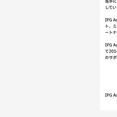
進歩に
してい
IPG
ト、ミ
ートナ
IPG 
て20
のサポ
IPG 