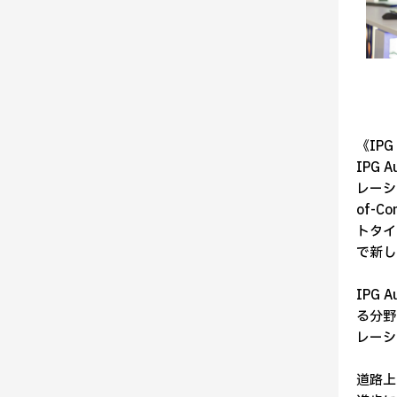
《IPG
IPG
レーシ
of-
トタイ
で新し
IPG
る分野
レーシ
道路上