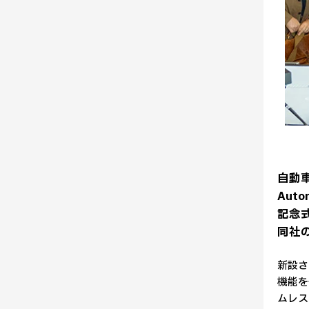
自動
Aut
記念
同社
新設さ
機能を
ムレス