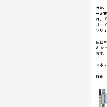
また、
ー企業
は、「
オープ
ソリュ
自動車
Aut
ます。
※本リ
詳細：