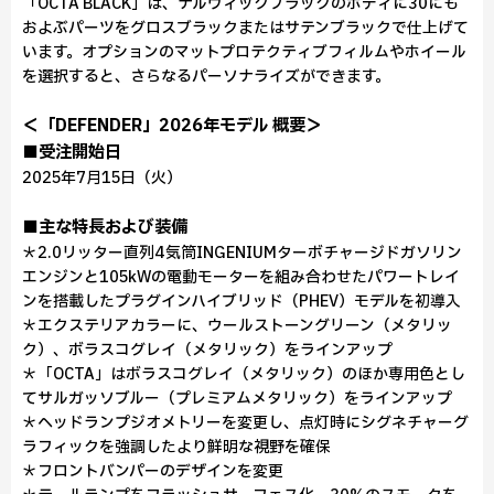
「OCTA BLACK」は、ナルヴィックブラックのボディに30にも
およぶパーツをグロスブラックまたはサテンブラックで仕上げて
います。オプションのマットプロテクティブフィルムやホイール
を選択すると、さらなるパーソナライズができます。
＜「DEFENDER」2026年モデル 概要＞
■受注開始日
2025年7月15日（火）
■主な特長および装備
＊2.0リッター直列4気筒INGENIUMターボチャージドガソリン
エンジンと105kWの電動モーターを組み合わせたパワートレイ
ンを搭載したプラグインハイブリッド（PHEV）モデルを初導入
＊エクステリアカラーに、ウールストーングリーン（メタリッ
ク）、ボラスコグレイ（メタリック）をラインアップ
＊「OCTA」はボラスコグレイ（メタリック）のほか専用色とし
てサルガッソブルー（プレミアムメタリック）をラインアップ
＊ヘッドランプジオメトリーを変更し、点灯時にシグネチャーグ
ラフィックを強調したより鮮明な視野を確保
＊フロントバンパーのデザインを変更