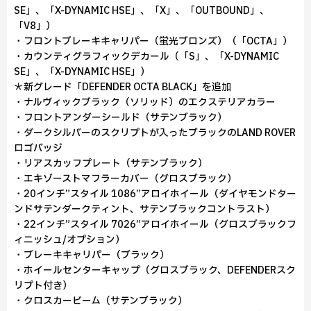
SE」、「X-DYNAMIC HSE」、「X」、「OUTBOUND」、
「V8」）
・フロントブレーキキャリパー（蛍光ブロンズ）（「OCTA」）
・カウンティグラフィックデカール（「S」、「X-DYNAMIC
SE」、「X-DYNAMIC HSE」）
＊新グレード「DEFENDER OCTA BLACK」を追加
・ナルヴィックブラック（ソリッド）のエクステリアカラー
・フロントアンダーシールド（サテンブラック）
・ダークシルバーのスクリプトが入ったブラックのLAND ROVER
ロゴバッジ
・リアスカッフプレート（サテンブラック）
・エキゾーストマフラーカバー（グロスブラック）
・20インチ”スタイル 1086”アロイホイール（ダイヤモンドター
ンドサテンダークティント、サテンブラックコントラスト）
・22インチ”スタイル 7026”アロイホイール（グロスブラックフ
ィニッシュ/オプション）
・ブレーキキャリパー（ブラック）
・ホイールセンターキャップ（グロスブラック、DEFENDERスク
リプト付き）
・クロスカービーム（サテンブラック）