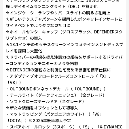
＊テールランプをフラッシュサーフェス化。30%のスモークを
施しデイタイムランニングライト（DRL）を鮮明化
＊インジケータ―ランプやリバースライトの明るさを向上
＊新しいテクスチャパターンを採用したボンネットインサートと
サイドベントでよりタフな見た目に
＊ホイールセンターキャップ（グロスブラック、DEFENDERスク
リプト付き）の導入
＊13.1インチのタッチスクリーンインフォテインメントディスプ
レイを採用し大型化
＊ドライバーの視線を捉え注意力の維持をサポートするドライバ
ーコンディションモニターカメラを搭載
＊DEFENDERの強靭さと利便性を高める装備を標準仕様に
・アダプティブオフロードクルーズコントロール（「X」、
「V8」）
・OUTBOUNDボンネットデカール（「OUTBOUND」）
・テールライト（ダークフィニッシュ）（全グレード）
・ソフトクローズテールドア（全グレード）
＊新たな装備をオプションとして初導入
・マットラッピング（パタゴニアホワイト）（「V8」
「OCTA」）※2025年後半導入予定
・スペアホイールロック（3スポーク）（「S」、「X-DYNAMIC