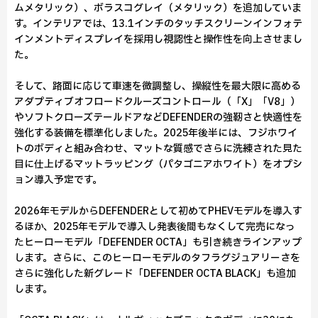
ムメタリック）、ボラスコグレイ（メタリック）を追加していま
す。インテリアでは、13.1インチのタッチスクリーンインフォテ
インメントディスプレイを採用し視認性と操作性を向上させまし
た。
そして、路面に応じて車速を微調整し、操縦性を最大限に高める
アダプティブオフロードクルーズコントロール（「X」「V8」）
やソフトクローズテールドアなどDEFENDERの強靭さと快適性を
強化する装備を標準化しました。2025年後半には、フジホワイ
トのボディと組み合わせ、マットな質感でさらに洗練された見た
目に仕上げるマットラッピング（パタゴニアホワイト）をオプシ
ョン導入予定です。
2026年モデルからDEFENDERとして初めてPHEVモデルを導入す
るほか、2025年モデルで導入し発表後間もなくして完売になっ
たヒーローモデル「DEFENDER OCTA」も引き続きラインアップ
します。さらに、このヒーローモデルのタフラグジュアリーさを
さらに強化した新グレード「DEFENDER OCTA BLACK」も追加
します。