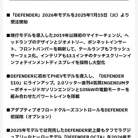
■「DEFENDER」2026年モデルを2025年7月15日（火）より
受注開始
■現行モデルを導入した2019年以降初のマイナーチェンジ。ヘ
ッドランプのデザインとジオメトリー、ボンネットインサー
ト、フロントバンパーを刷新して、テールランプもフラッシュ
サーフェス化。インテリアも13.1インチのタッチスクリーンイ
ンフォテインメントディスプレイを採用し大型化
■DEFENDERに初めてPHEVモデルを導入し、「DEFENDER
110」にラインアップ。2.0リッター直列4気筒INGENIUMタ
ーボチャージドガソリンエンジンと105kWの電動モーターを
組み合わせたパワートレインを搭載
■アダプティブオフロードクルーズコントロールをDEFENDER
初採用（オプション）
■2025年モデルでは完売したDEFENDER史上最もタフでラグジ
ュアリーなヒーローモデル「DEFENDER OCTA」を2026年モ