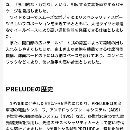
な」「多目的な・万能な」という、相反する要素を両立するパッ
ケージを目指しました。
ワイド＆ローでスムーズなボディによりスペシャリティスポー
ツらしいプロポーションを実現するとともに、大径タイヤと最適
なホイールベースにより高い運動性能を発揮できる仕様としまし
た。
また、開口部の広いテールゲート式の荷室によって荷物の出し
入れをしやすくしたほか、さまざまな荷物を積載できる後席可倒
機構、床面ボードの下には収納スペースを設けており、コンビニ
フックなどにより、使い勝手の高い荷室としました。
PRELUDEの歴史
1978年に発売した初代から5世代にわたり、PRELUDEは国産
車初の電動サンルーフ、アンチロックブレーキシステム（ABS）
や世界初の四輪操舵システム（4WS）など、各世代に合わせた最
先端技術を採用し、先進のFFスペシャリティカーとして常に時代
を先駆けてきました。6代目となる新型PRELUDEは、電動化時代