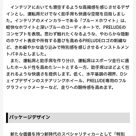
インテリアにおいても滑空するような高揚感を感じさせるデザ
インとし、運転席だけでなく助手席も快適な空間を目指しまし
た。インテリアのメインカラーである「ブルー×ホワイト」は、
軽快なホワイトと深いブルーのコーディネートで、PRELUDEの
コンセプトを表現。思わず触れたくなるような、やわらかな陰影
のホワイト表皮や所有する喜びを高めるPRELUDEロゴの刺繍な
ど、きめ細やかな造り込みで特別感を感じさせるインストルメン
トパネルとしました。
また、運転席と助手席を作り分け、運転席はスポーツ走行に適
したホールド性を高めたシートとする一方、助手席はほどよく包
まれるような快適さを提供します。低く、水平基調の視界、Dシ
ェイプデザインのステアリングホイール、PRELUDE専用のフル
グラフィックメーターなど、走りへの期待感を高めます。
パッケージデザイン
新たな価値を持つ新時代のスペシャリティカーとして「特別