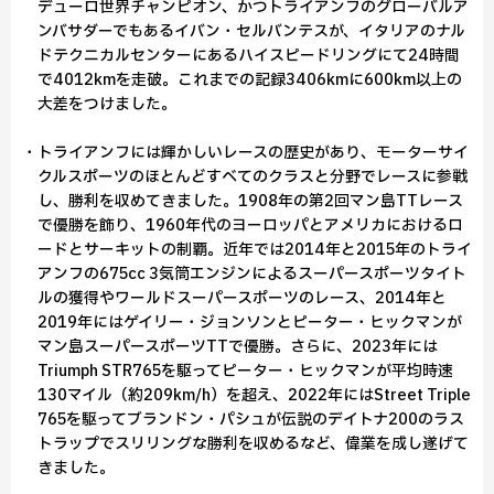
デューロ世界チャンピオン、かつトライアンフのグローバルア
ンバサダーでもあるイバン・セルバンテスが、イタリアのナル
ドテクニカルセンターにあるハイスピードリングにて24時間
で4012kmを走破。これまでの記録3406kmに600km以上の
大差をつけました。
・トライアンフには輝かしいレースの歴史があり、モーターサイ
クルスポーツのほとんどすべてのクラスと分野でレースに参戦
し、勝利を収めてきました。1908年の第2回マン島TTレース
で優勝を飾り、1960年代のヨーロッパとアメリカにおけるロ
ードとサーキットの制覇。近年では2014年と2015年のトライ
アンフの675cc 3気筒エンジンによるスーパースポーツタイト
ルの獲得やワールドスーパースポーツのレース、2014年と
2019年にはゲイリー・ジョンソンとピーター・ヒックマンが
マン島スーパースポーツTTで優勝。さらに、2023年には
Triumph STR765を駆ってピーター・ヒックマンが平均時速
130マイル（約209km/h）を超え、2022年にはStreet Triple
765を駆ってブランドン・パシュが伝説のデイトナ200のラス
トラップでスリリングな勝利を収めるなど、偉業を成し遂げて
きました。