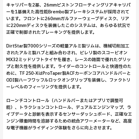
キャリパーを2基、26mmピストンフローティングリアキャリパ
ーを1基備えた高性能Brembo製ブレーキシステムが採用されて
います。フロントに260mmガルファーウェーブディスク、リア
に220mmディスクを装備したこのシステムは、あらゆる状況で
正確で制御されたブレーキングを提供します。
DirtStar製7000シリーズの軽量アルミ製リムは、機械切削加工
されたアルミ製ハブと組み合わされ、ピレリ製のスコーピオン
MX32ミッドソフトタイヤを履き、レースの路面で優れたグリッ
プと耐久性を提供します。ライダーのコントロールと快適性のた
めに、TF 250-XはProTaper製ACFカーボンコアハンドルバーと
ODI製ハーフワッフルロックオングリップを装備し、ファクトリ
ーレベルのフィーリングを提供します。
ローンチコントロール（ハンドルバーまたはアプリで調整可
能）、トラクションコントロール、デュアルエンジンマップ、ラ
イブデータと診断を表示するセンサーダッシュボード、正確なエ
ンジン稼働時間を追跡するための統合アワーメーターなど、高度
な電子機器がライディング体験をさらに向上させます。