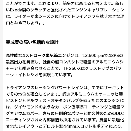
ことができます。これにより、競争力は高まると言えます。新し
いExedy製のクラッチと強化されたエンジンキャリブレーション
は、ライダーが来シーズンに向けてトライアンフを試す大きな理
由となるでしょう。」
完成度の高い包括的な設計
高性能な4ストローク単気筒エンジンは、13,500rpmで48PSの
最高出力を発揮し、独自の超コンパクトで軽量のアルミニウムシ
ャーシと組み合わせることで、TF 250-Xはクラストップのパワ
ーウェイトレシオを実現しています。
トライアンフのレーシングパワートレインは、すでにサーキット
でその地位を確立しています。鍛造アルミニウムのケーニッヒ製
ピストンとデルウェスト製チタンバルブを備えたこのエンジンに
は、ダイヤモンドのようなカーボン低摩擦コーティングと軽量マ
グネシウムカバー、さらに圧倒的なパワーと耐久性のためのDLC
コーティングされた内部構造も採用されています。質量に最適化
されたレイアウトとデロルト製44mmスロットルボディにより、