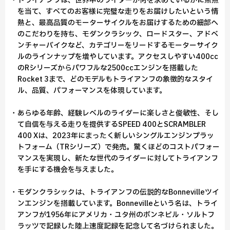
・トライアンフは、世界中のライダーが何を求めているかに焦点
を当て、すべてのお客様に完璧な走りをお届けしたいという情
熱と、最高品質のモーターサイクルをお届けするための細部へ
のこだわりを持ち、モダンクラシック、ロードスター、アドベ
ンチャーバイクなど、カテゴリーをリードするモーターサイク
ルのラインナップを増やしています。アクセスしやすい400cc
のRシリーズからパワフルな2500ccエンジンを搭載した
Rocket 3まで、どのモデルもトライアンフの象徴的なスタイ
ル、品質、パフォーマンスを体現しています。
・あらゆる年齢、経験レベルのライダーに楽しさと俊敏性、そし
て自信を与える走りを提供するSPEED 400とSCRAMBLER
400 Xは、2023年にまったく新しいシングルエンジンプラッ
トフォーム（TRシリーズ）で発売。驚くほどのコストパフォー
マンスを実現し、新たな世代のライダーに対してトライアンフ
を手にする機会を与えました。
・モダンクラシックは、トライアンフの伝説的なBonnevilleツイ
ンエンジンを搭載しています。Bonnevilleという名は、トライ
アンフが1956年にアメリカ・ユタ州のボンネビル・ソルトフ
ラッツで記録した陸上速度記録を記念して名づけられました。