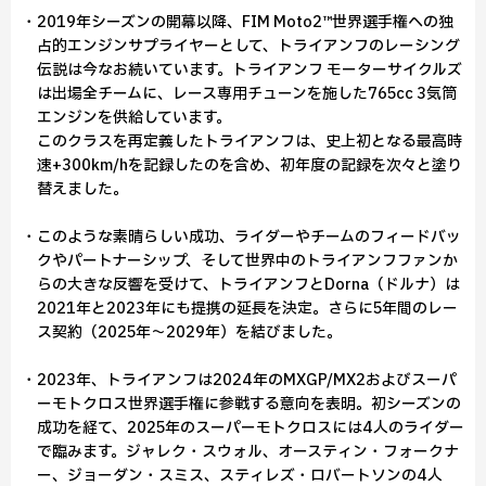
・2019年シーズンの開幕以降、FIM Moto2™世界選手権への独
占的エンジンサプライヤーとして、トライアンフのレーシング
伝説は今なお続いています。トライアンフ モーターサイクルズ
は出場全チームに、レース専用チューンを施した765cc 3気筒
エンジンを供給しています。
このクラスを再定義したトライアンフは、史上初となる最高時
速+300km/hを記録したのを含め、初年度の記録を次々と塗り
替えました。
・このような素晴らしい成功、ライダーやチームのフィードバッ
クやパートナーシップ、そして世界中のトライアンフファンか
らの大きな反響を受けて、トライアンフとDorna（ドルナ）は
2021年と2023年にも提携の延長を決定。さらに5年間のレー
ス契約（2025年～2029年）を結びました。
・2023年、トライアンフは2024年のMXGP/MX2およびスーパ
ーモトクロス世界選手権に参戦する意向を表明。初シーズンの
成功を経て、2025年のスーパーモトクロスには4人のライダー
で臨みます。ジャレク・スウォル、オースティン・フォークナ
ー、ジョーダン・スミス、スティレズ・ロバートソンの4人