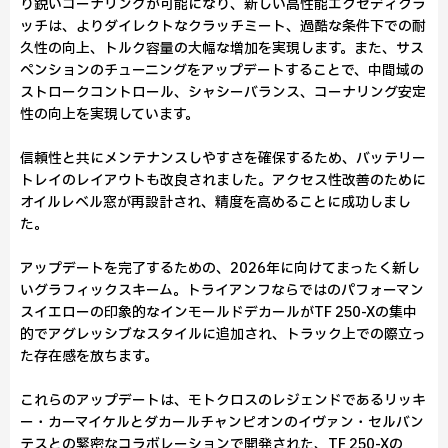
り鋭いコーナリングが可能になり、新しい高性能エクセディクラ
ッチは、よりダイレクトなクラッチミート、過酷な条件下での耐
久性の向上、トルク容量の大幅な増加を実現します。また、サス
ペンションのチューニングをアップデートすることで、中間域の
ストロークコントロール、シャシーバランス、コーナリング安定
性の向上を実現しています。
信頼性と共にメンテナンスしやすさを確保するため、バッテリー
トレイのレイアウトも改良されました。アクセス性改善のために
オイルレベル窓が再設計され、精度を高めることに成功しまし
た。
アップデートを完了するための、2026年に向けてまったく新し
いグラフィックスキーム。トライアンフならではのパフォーマン
スイエローの印象的なインモールドデカールがTF 250-Xの集中
的でアグレッシブなスタイルに追加され、トラック上での際立っ
た存在感を放ちます。
これらのアップデートは、モトクロスのレジェンドであるリッキ
ー・カーマイケルとダカールチャンピオンのイヴァン・セルバン
テスとの緊密なコラボレーションで開発された、TF 250-Xの