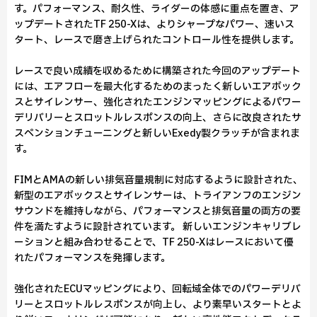
す。パフォーマンス、耐久性、ライダーの体感に重点を置き、ア
ップデートされたTF 250-Xは、よりシャープなパワー、速いス
タート、レースで磨き上げられたコントロール性を提供します。
レースで良い成績を収めるために構築された今回のアップデート
には、エアフローを最大化するためのまったく新しいエアボック
スとサイレンサー、強化されたエンジンマッピングによるパワー
デリバリーとスロットルレスポンスの向上、さらに改良されたサ
スペンションチューニングと新しいExedy製クラッチが含まれま
す。
FIMとAMAの新しい排気音量規制に対応するように設計された、
新型のエアボックスとサイレンサーは、トライアンフのエンジン
サウンドを維持しながら、パフォーマンスと排気音量の両方の要
件を満たすように設計されています。 新しいエンジンキャリブレ
ーションと組み合わせることで、TF 250-Xはレースにおいて優
れたパフォーマンスを発揮します。
強化されたECUマッピングにより、回転域全体でのパワーデリバ
リーとスロットルレスポンスが向上し、より素早いスタートとよ