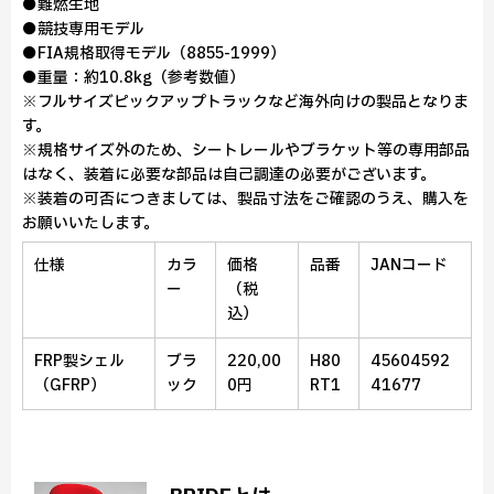
●難燃生地
●競技専用モデル
●FIA規格取得モデル（8855-1999）
●重量：約10.8kg（参考数値）
※フルサイズピックアップトラックなど海外向けの製品となりま
す。
※規格サイズ外のため、シートレールやブラケット等の専用部品
はなく、装着に必要な部品は自己調達の必要がございます。
※装着の可否につきましては、製品寸法をご確認のうえ、購入を
お願いいたします。
仕様
カラ
価格
品番
JANコード
ー
（税
込）
FRP製シェル
ブラ
220,00
H80
45604592
（GFRP）
ック
0円
RT1
41677