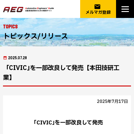
email
メルマガ登録
Topics
トピックス/リリース
2025.07.28
「CIVIC｣を一部改良して発売【本田技研工
業】
2025年7月17日
「CIVIC｣を一部改良して発売