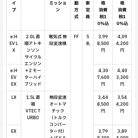
イ
ミッショ
動
車
格
格
プ
ン
方
定
消費
消費
式
員
税1
税1
0％込
0％込
e:H
2.0L 直
電気式 無
FF
5
3,99
4,09
EV L
噴アトキ
段変速機
名
8,500
4,200
X
ンソン
円
円
サイクル
エンジン
e:H
＋2 モー
4,30
4,40
EV
ターハイ
7,600
3,300
EX
ブリッド
円
円
LX
1.5L 直
無段変速
3,44
3,54
噴
オートマ
8,500
4,200
VTEC T
チック
円
円
URBO
（トルク
コンバー
EX
ター付）
3,79
3,89