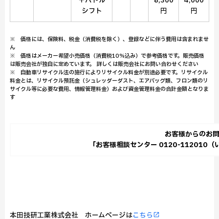
＋パドル
8,300
4,000
シフト
円
円
※ 価格には、保険料、税金（消費税を除く）、登録などに伴う費用は含まれませ
ん
※ 価格はメーカー希望小売価格（消費税10％込み）で参考価格です。販売価格
は販売会社が独自に定めています。 詳しくは販売会社にお問い合わせください
※ 自動車リサイクル法の施行によりリサイクル料金が別途必要です。リサイクル
料金とは、リサイクル預託金（シュレッダーダスト、エアバッグ類、フロン類のリ
サイクル等に必要な費用、情報管理料金）および資金管理料金の合計金額となりま
す
お客様からのお
「お客様相談センター 0120-11201
本田技研工業株式会社 ホームページは
こちら