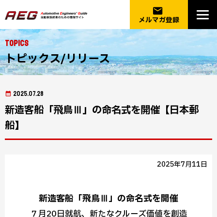
email
メルマガ登録
Topics
トピックス/リリース
2025.07.28
新造客船「飛鳥Ⅲ」の命名式を開催【日本郵
船】
2025年7月11日
新造客船「飛鳥Ⅲ」の命名式を開催
７月20日就航、新たなクルーズ価値を創造