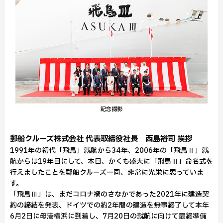
記念撮影
郵船クルーズ株式会社 代表取締役社長 西島裕司 挨拶
1991年の初代「飛鳥」就航から34年、2006年の「飛鳥Ⅱ」就
航からは19年目にして、本日、かくも盛大に「飛鳥Ⅲ」命名式を
行えましたことを郵船クルーズ一同、非常に光栄に思っていま
す。
「飛鳥Ⅲ」は、まだコロナ禍のさなかであった2021年に建造契
約の締結を発表、ドイツでの約2年間の建造を無事終了して本年
6月2日に母港横浜に到着し、7月20日の就航に向けて最終準備