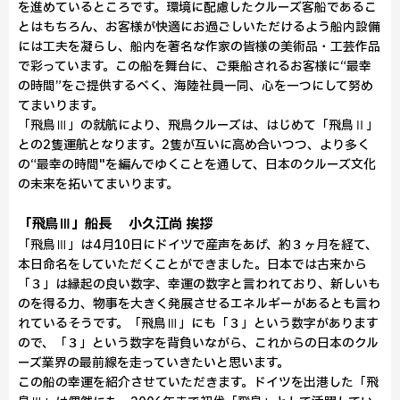
を進めているところです。環境に配慮したクルーズ客船であるこ
とはもちろん、お客様が快適にお過ごしいただけるよう船内設備
には工夫を凝らし、船内を著名な作家の皆様の美術品・工芸作品
で彩っています。この船を舞台に、ご乗船されるお客様に“最幸
の時間”をご提供するべく、海陸社員一同、心を一つにして努め
てまいります。
「飛鳥Ⅲ」の就航により、飛鳥クルーズは、はじめて「飛鳥Ⅱ」
との2隻運航となります。2隻が互いに高め合いつつ、より多く
の“最幸の時間"を編んでゆくことを通して、日本のクルーズ文化
の未来を拓いてまいります。
「飛鳥Ⅲ」船長 小久江尚 挨拶
「飛鳥Ⅲ」は4月10日にドイツで産声をあげ、約３ヶ月を経て、
本日命名をしていただくことができました。日本では古来から
「３」は縁起の良い数字、幸運の数字と言われており、新しいも
のを得る力、物事を大きく発展させるエネルギーがあるとも言わ
れているそうです。「飛鳥Ⅲ」にも「３」という数字があります
ので、「３」という数字を背負いながら、これからの日本のクル
ーズ業界の最前線を走っていきたいと思います。
この船の幸運を紹介させていただきます。ドイツを出港した「飛