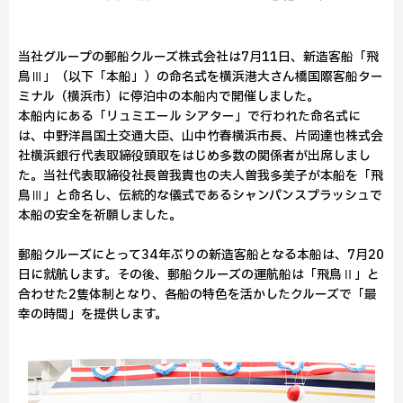
当社グループの郵船クルーズ株式会社は7月11日、新造客船「飛
鳥Ⅲ」（以下「本船」）の命名式を横浜港大さん橋国際客船ター
ミナル（横浜市）に停泊中の本船内で開催しました。
本船内にある「リュミエール シアター」で行われた命名式に
は、中野洋昌国土交通大臣、山中竹春横浜市長、片岡達也株式会
社横浜銀行代表取締役頭取をはじめ多数の関係者が出席しまし
た。当社代表取締役社長曽我貴也の夫人曽我多美子が本船を「飛
鳥Ⅲ」と命名し、伝統的な儀式であるシャンパンスプラッシュで
本船の安全を祈願しました。
郵船クルーズにとって34年ぶりの新造客船となる本船は、7月20
日に就航します。その後、郵船クルーズの運航船は「飛鳥Ⅱ」と
合わせた2隻体制となり、各船の特色を活かしたクルーズで「最
幸の時間」を提供します。