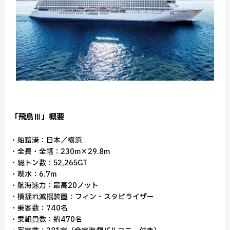
「飛鳥Ⅲ」概要
・船籍港：日本／横浜
・全長・全幅：230m×29.8m
・総トン数：52,265GT
・喫水：6.7m
・航海速力：最高20ノット
・横揺れ減揺装置：フィン・スタビライザー
・乗客数：740名
・乗組員数：約470名