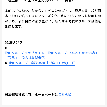
・客室数：381室（全室海側バルコニー付き）
本船は「つなぐ、ちから。」をコンセプトに、飛鳥クルーズが日
本において培ってきたクルーズ文化、和のおもてなしを継承しな
がらも、より自由により豊かに、新たなる時代のクルーズ価値を
創造します。
関連リンク
▶
郵船クルーズウェブサイト：郵船クルーズ34年ぶりの新造客船
「飛鳥Ⅲ」命名式を開催
▶
郵船クルーズの新造客船「飛鳥Ⅲ」が竣工
日本郵船株式会社 ホームページは
こちら