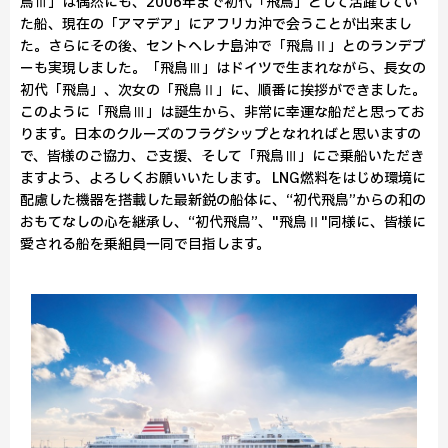
鳥Ⅲ」は偶然にも、2006年まで初代「飛鳥」として活躍してい
た船、現在の「アマデア」にアフリカ沖で会うことが出来まし
た。さらにその後、セントヘレナ島沖で「飛鳥Ⅱ」とのランデブ
ーも実現しました。「飛鳥Ⅲ」はドイツで生まれながら、長女の
初代「飛鳥」、次女の「飛鳥Ⅱ」に、順番に挨拶ができました。
このように「飛鳥Ⅲ」は誕生から、非常に幸運な船だと思ってお
ります。日本のクルーズのフラグシップとなれればと思いますの
で、皆様のご協力、ご支援、そして「飛鳥Ⅲ」にご乗船いただき
ますよう、よろしくお願いいたします。 LNG燃料をはじめ環境に
配慮した機器を搭載した最新鋭の船体に、“初代飛鳥”からの和の
おもてなしの心を継承し、“初代飛鳥”、"飛鳥Ⅱ"同様に、皆様に
愛される船を乗組員一同で目指します。