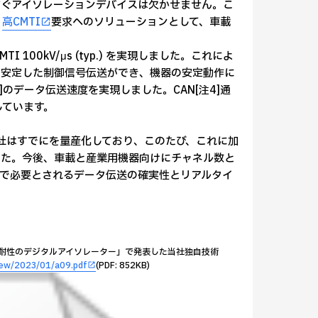
ぐアイソレーションデバイスは欠かせません。こ
、
高CMTI
要求へのソリューションとして、車載
00kV/μs (typ.) を実現しました。これによ
、安定した制御信号伝送ができ、機器の安定動作に
)[注2]のデータ伝送速度を実現しました。CAN[注4]通
しています。
社はすでにを量産化しており、このたび、これに加
ました。今後、車載と産業用機器向けにチャネル数と
で必要とされるデータ伝送の確実性とリアルタイ
ノイズ耐性のデジタルアイソレーター」で発表した当社独自技術
view/2023/01/a09.pdf
(PDF: 852KB)