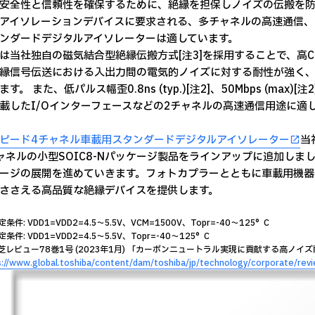
安全性と信頼性を確保するために、絶縁を担保しノイズの伝搬を防
アイソレーションデバイスに要求される、多チャネルの高速通信
ンダードデジタルアイソレーターは適しています。
は当社独自の磁気結合型絶縁伝搬方式[注3]を採用することで、高CMTI 1
縁信号伝送における入出力間の電気的ノイズに対する耐性が強く
す。 また、低パルス幅歪0.8ns (typ.)[注2]、50Mbps (max
載したI/Oインターフェースなどの2チャネルの高速通信用途に適
ピード4チャネル車載用スタンダードデジタルアイソレーター
当
ャネルの小型SOIC8-Nパッケージ製品をラインアップに追加し
ージの展開を進めていきます。フォトカプラーとともに車載用機器
ささえる高品質な絶縁デバイスを提供します。
測定条件: VDD1=VDD2=4.5～5.5V、VCM=1500V、Topr=-40～125°C
測定条件: VDD1=VDD2=4.5～5.5V、Topr=-40～125°C
 東芝レビュー78巻1号 (2023年1月) 「カーボンニュートラル実現に貢献する高
s://www.global.toshiba/content/dam/toshiba/jp/technology/corporate/re