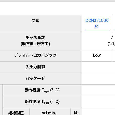
DCM321C00
品番
チャネル数
2
(順方向 : 逆方向)
(1:1
デフォルト出力ロジック
Low
入出力制御
パッケージ
動作温度 T
(°C)
opr
保存温度 T
(°C)
stg
絶縁耐圧
t=1min、
Mi