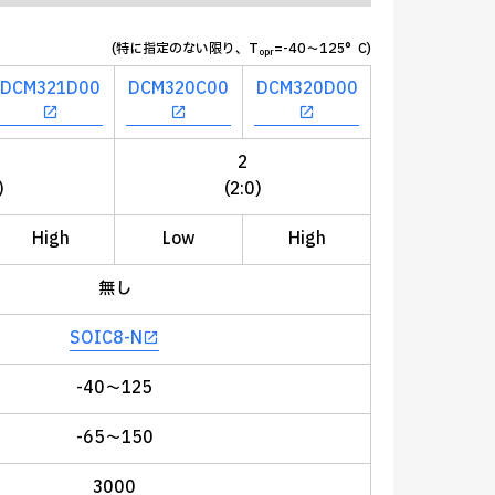
(特に指定のない限り、T
=-40～125°C)
opr
DCM321D00
DCM320C00
DCM320D00
2
)
(2:0)
High
Low
High
無し
SOIC8-N
-40～125
-65～150
3000