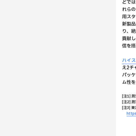
どでは
れらの
用スタ
新製品
り、絶
貢献しま
信を搭
ハイス
え2チ
パッケ
ム性を
[注1] 
[注2] 
[注3]
http