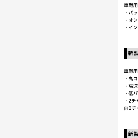
車載用
・バッ
・オン
・イン
新
車載用
・高コモ
・高速デ
・低パル
・2チ
向0チ
新