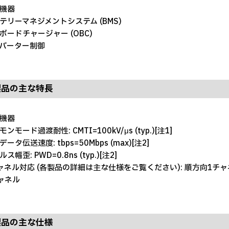
機器
テリーマネジメントシステム (BMS)
ボードチャージャー (OBC)
バーター制御
製品の主な特長
機器
ンモード過渡耐性: CMTI=100kV/μs (typ.)[注1]
ータ伝送速度: tbps=50Mbps (max)[注2]
ス幅歪: PWD=0.8ns (typ.)[注2]
ャネル対応 (各製品の詳細は主な仕様をご覧ください): 順方向1チ
ャネル
製品の主な仕様