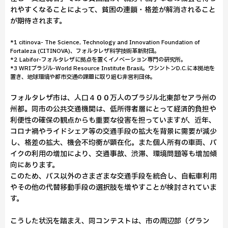
れやすくなることによって、貧困の連鎖・格差が解消されること
が期待されます。
*1 citinova- The Science, Technology and Innovation Foundation of
Fortaleza (CITINOVA)、フォルタレザ科学技術革新財団。
*2 Labifor-フォルタレザに拠点を置くイノベーション専門の研究所。
*3 WRIブラジル-World Resource Institute Brasil。ワシントンD.C.に本拠地を
置き、地球環境や都市交通の課題に取り組む非営利団体。
フォルタレザ市は、人口４００万人のブラジル北東部セアラ州の
州都。同市の公共交通機関は、低所得者層にとって経済的負担や
利便性の確保の観点からも重要な役害を担っていますが、近年、
コロナ禍やライドシェア等の交通手段の拡大を背景に需要が減少
し、格差の拡大、機会不均衡が顕在化。また個人所有の車両、バ
イクの利用の増加により、交通事故、渋滞、環境問題等も増加傾
向にあります。
このため、バス以外のさまざまな交通手段を統合し、自転車利用
やその他の代替移動手段の選択肢を増やすことが検討されていま
す。
こうした状況を踏まえ、同コンテストは、市の周辺部（グラン