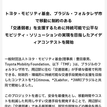
トヨタ・モビリティ基金、ブラジル・フォルタレザ市
で移動に制約のある
「交通弱者」を支援するために持続可能で公平な
モビリティ・ソリューションの実現を目指したアイデ
ィアコンテストを開始
一般財団法人トヨタ・モビリティ基金(理事長：豊田章男、
Toyota Mobility Foundation、以下「TMF」)は、ブラジルのフ
ォルタレザ市で、周辺部に住む「交通弱者」が手頃な価格で利用
できる、財政的・環境的に持続可能な交通手段開発の支援を目指
したコンテストを*1Citinova、*2Labifor、*3WRIブラジルと共
同で開始しました。
このプロジェクトを通じて、安全を最優先とし、移動時間やコス
トを削減した利用しやすい交通手段を開発することで、周辺部に
住む「交通弱者」である貧困層が、就労や就学などの機会を得ら