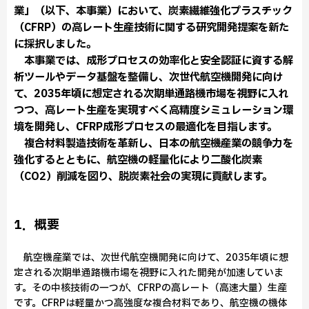
業」（以下、本事業）において、炭素繊維強化プラスチック
（CFRP）の高レート生産技術に関する研究開発提案を新た
に採択しました。
本事業では、成形プロセスの効率化と安全認証に資する解
析ツールやデータ基盤を整備し、次世代航空機開発に向け
て、2035年頃に想定される次期単通路機市場を視野に入れ
つつ、高レート生産を実現すべく高精度シミュレーション環
境を開発し、CFRP成形プロセスの最適化を目指します。
複合材料製造技術を革新し、日本の航空機産業の競争力を
強化するとともに、航空機の軽量化により二酸化炭素
（CO2）削減を図り、脱炭素社会の実現に貢献します。
1．概要
航空機産業では、次世代航空機開発に向けて、2035年頃に想
定される次期単通路機市場を視野に入れた開発が加速していま
す。その中核技術の一つが、CFRPの高レート（高速大量）生産
です。CFRPは軽量かつ高強度な複合材料であり、航空機の機体