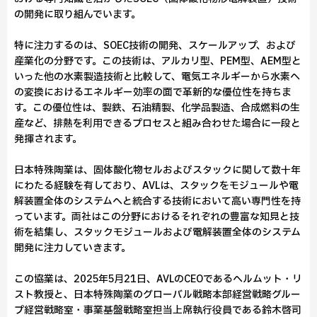
の開発に取り組んでいます。
特に注力するのは、SOEC技術の開発、スケールアップ、および
産業化の分野です。この技術は、アルカリ型、PEM型、AEM型と
いった他の水素製造技術と比較して、電気エネルギーから水素へ
の変換におけるエネルギー効率の面で革新的な優位性を持ちま
す。この優位性は、製鉄、石油精製、化学品製造、合成燃料の生
産など、排熱を利用できるプロセスと組み合わせた場合に一段と
発揮されます。
日本特殊陶業は、固体酸化物セルおよびスタックに関して数十年
にわたる経験を有しており、AVLは、スタックをモジュールや電
解装置全体のシステムへと統合する技術において高い専門性を持
っています。両社はこの分野におけるそれぞれの豊富な知見と技
術を結集し、スタックモジュールおよび電解装置全体のシステム
開発に注力していきます。
この協業は、2025年5月21日、AVLのCEOであるヘルムット・リ
スト教授と、日本特殊陶業のグローバル戦略本部経営戦略グルー
プ経営戦略室・事業基盤戦略室担当上席執行役員である鈴木啓司