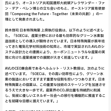
氏により、オーストリア共和国連邦大統領アレクサンダー・ファ
ン・デア・ベレン博士の立ち会いのもと、オーストリア貿易使節
団「Composing the Future - Together（未来の共創）」の一
環として発表されました。
鈴木啓司 日本特殊陶業 上席執行役員は、以下のように述べまし
た。「SOECは、産業分野における最も効率的なグリーン水素製
造技術としての導入が期待されています。日本特殊陶業が長年培
ってきた電気化学材料技術の知見と、市場で実証されたAVLのシ
ステム設計力との連携により、カーボンニュートラルな産業の実
現に向けた産業規模での展開が大きく前進しています。」
AVLのCEO兼会長であるヘルムット・リスト教授は、次のように
述べています。「SOECは、その高い効率性により、グリーン水
素の製造においてますます重要な役割を担いつつあります。日本
特殊陶業との協業は、この重要な技術のスケーリングを加速させ
るうえで大きな一歩です。産業界のCO₂排出量を持続的に削減
し、気候に優しいエネルギー社会への移行を積極的に推進するこ
とを明確な目標に据えています。」