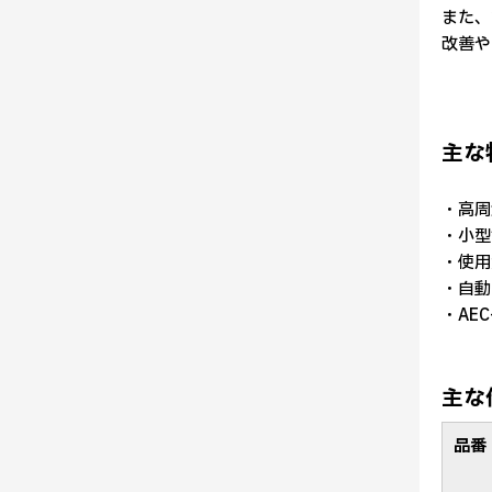
また、
改善や
主な
・高周波
・小型1
・使用
・自動
・AEC
主な
品番