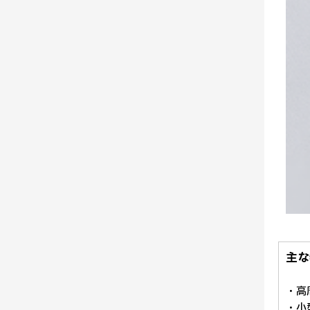
主な
・高周
・小型