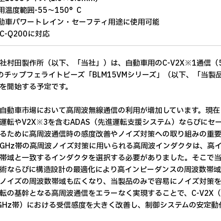
用温度範囲-55～150°C
動車パワートレイン・セーフティ用途に使用可能
C-Q200に対応
社村田製作所（以下、「当社」）は、自動車用のC-V2X※1通信（
のチップフェライトビーズ「BLM15VMシリーズ」（以下、「当製
を開始する予定です。
自動車市場において高周波無線通信の利用が増加しています。現在
運転やV2X※3を含むADAS（先進運転支援システム）ならびに
るために高周波通信時の感度改善やノイズ対策への取り組みの重要
GHz帯の高周波ノイズ対策に用いられる高周波インダクタは、高
帯域と一致するインダクタを選択する必要がありました。そこで
術ならびに構造設計の最適化により高インピーダンスの周波数帯
ノイズの周波数帯域も広くなり、当製品のみで容易にノイズ対策を
転の基幹となる高周波通信をエラーなく実現することで、C-V2X（5
8GHz帯）における受信感度を大きく改善し、制御システムの安定