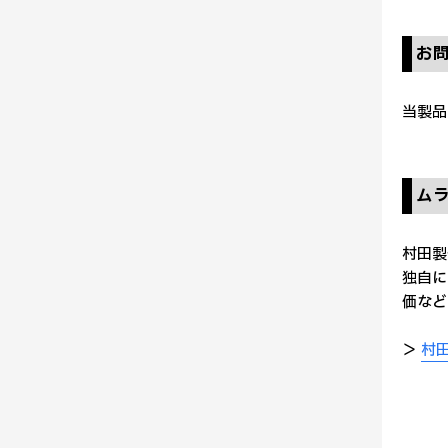
お
当製品
ム
村田製
独自に
価など
＞
村