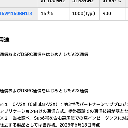
at 100MHz
at 5.9GHz
at 85°C
15VM150BH1
15±5
1000(Typ.)
900
用途
2X通信およびDSRC通信をはじめとしたV2X通信
2X通信およびDSRC通信をはじめとしたV2X通信
※１ C-V2X（Cellular-V2X）：第3世代パートナーシッププロ
アプリケーション向けの通信方式。携帯電話での通信技術が基となっ
※２ 当社調べ。Sub6帯を含む高周波での高インピーダンスに対
除去する製品としては世界初。2025年6月18日時点