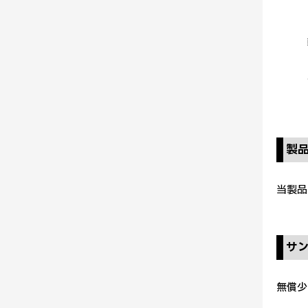
製
当製品
サ
無償少