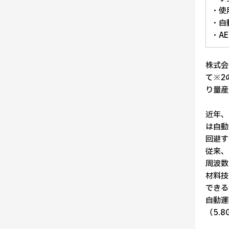
・使
・自
・AE
株式会
て※2
り量産
近年、
は自動
回避す
従来、
周波数
材料技
できる
自動運
（5.