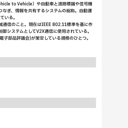
Vehicle to Vehicle）や自動車と道路標識や信号機
を無線通信でつなぎ、情報を共有するシステムの総称。自動運
れている。
ns）：狭域通信のこと。現在はIEEE 802.11標準を基に作
どの制御システムとしてV2X通信に使用されている。
uncil、車載電子部品評議会)が策定している規格のひとつ。