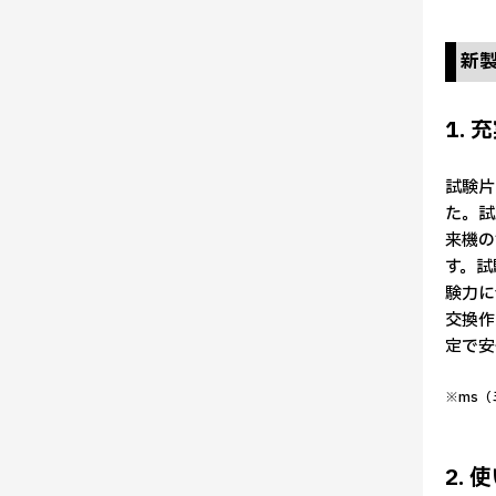
新
1.
試験片
た。試
来機の
す。試
験力に
交換作
定で安
※ms（
2.