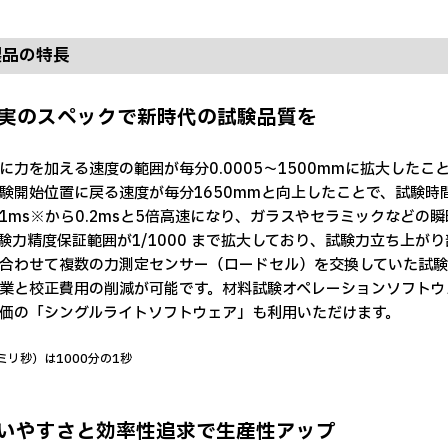
製品の特長
 充実のスペックで新時代の試験品質を
に力を加える速度の範囲が毎分0.0005～1500mmに拡大した
験開始位置に戻る速度が毎分1650mmと向上したことで、試験
1ms※から0.2msと5倍高速になり、ガラスやセラミックなど
験力精度保証範囲が1/1000 まで拡大しており、試験力立ち上
合わせて複数の力測定センサー（ロードセル）を交換していた試験
業と校正費用の削減が可能です。材料試験オペレーションソフトウェア
価の「シングルライトソフトウェア」も利用いただけます。
ミリ秒）は1000分の1秒
 使いやすさと効率性追求で生産性アップ