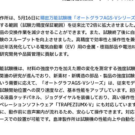
作所は、5月16日に
精密万能試験機「オートグラフAGS-Vシリー
する範囲（試験力精度保証範囲）を従来比で2倍に拡大させました
品の交換作業を減少させることができます。また、試験終了後に自
験のスループットを向上させました。高精度で効率性と操作性を兼
近年活発化している電気自動車（EV）用の金属・樹脂部品や電池材
研究開発や品質管理に貢献します。
能試験機は、材料の強度や力を加えた際の変化を測定する強度試験
関連の研究が進んでおり、新素材・新構造の部品・製品の強度試験
いう需要に応えて、「オートグラフAGS-Vシリーズ」は、従来モ
試験開始位置への戻り速度など、基本性能をアップしています。起
る液晶タッチパネル、ジョグダイヤルを装備しており、高い操作性
ペレーションソフトウェア「TRAPEZIUMX-V」にも対応していま
に、動作前に音声案内が流れるため、安心して操作できます。対応
ースでの設置が可能です。島津製作所は試験機の性能向上や自動化