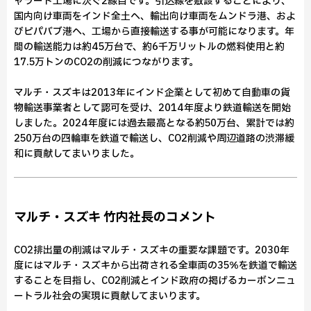
ャラート工場に次ぐ2線目です。引込線を敷設することにより、
国内向け車両をインド全土へ、輸出向け車両をムンドラ港、およ
びピパバブ港へ、工場から直接輸送する事が可能になります。年
間の輸送能力は約45万台で、約6千万リットルの燃料使用と約
17.5万トンのCO2の削減につながります。
マルチ・スズキは2013年にインド企業として初めて自動車の貨
物輸送事業者として認可を受け、2014年度より鉄道輸送を開始
しました。2024年度には過去最高となる約50万台、累計では約
250万台の四輪車を鉄道で輸送し、CO2削減や周辺道路の渋滞緩
和に貢献してまいりました。
マルチ・スズキ 竹内社長のコメント
CO2排出量の削減はマルチ・スズキの重要な課題です。2030年
度にはマルチ・スズキから出荷される全車両の35％を鉄道で輸送
することを目指し、CO2削減とインド政府の掲げるカーボンニュ
ートラル社会の実現に貢献してまいります。