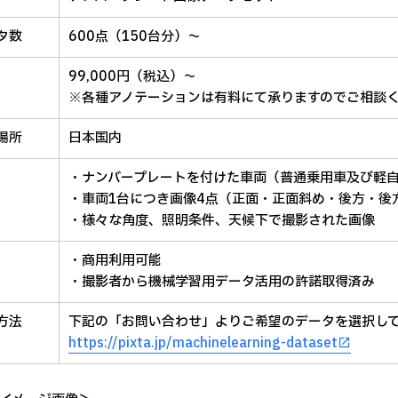
タ数
600点（150台分）〜
99,000円（税込）〜
※各種アノテーションは有料にて承りますのでご相談
場所
日本国内
・ナンバープレートを付けた車両（普通乗用車及び軽
・車両1台につき画像4点（正面・正面斜め・後方・後
・様々な角度、照明条件、天候下で撮影された画像
・商用利用可能
・撮影者から機械学習用データ活用の許諾取得済み
方法
下記の「お問い合わせ」よりご希望のデータを選択し
https://pixta.jp/machinelearning-dataset