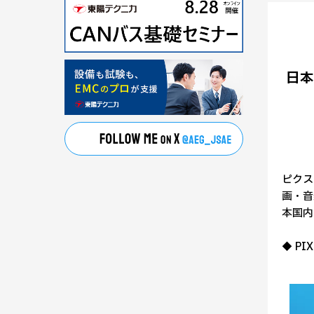
日本
ピクス
画・音
本国内
◆ P