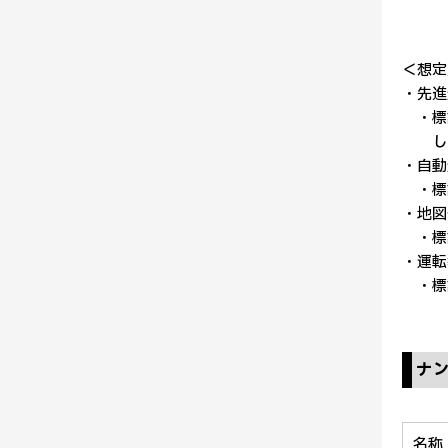
＜想定
・先進
・標識
し
・自動
・標識
・地図
・標
・運転
・標
ナ
名称