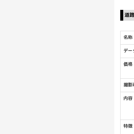
道
名称
デー
価格
撮影
内容
特徴