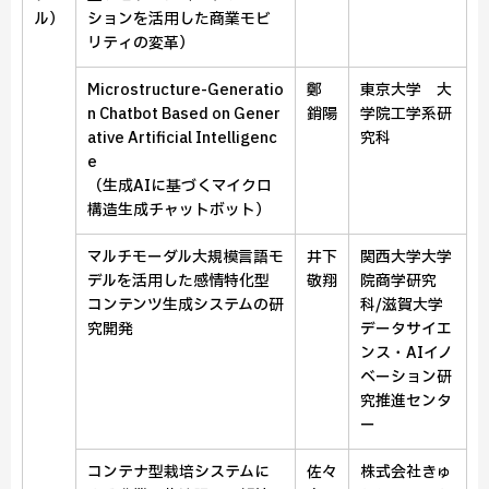
ル）
ションを活用した商業モビ
リティの変革）
Microstructure-Generatio
鄭
東京大学 大
n Chatbot Based on Gener
銷陽
学院工学系研
ative Artificial Intelligenc
究科
e
（生成AIに基づくマイクロ
構造生成チャットボット）
マルチモーダル大規模言語モ
井下
関西大学大学
デルを活用した感情特化型
敬翔
院商学研究
コンテンツ生成システムの研
科/滋賀大学
究開発
データサイエ
ンス・AIイノ
ベーション研
究推進センタ
ー
コンテナ型栽培システムに
佐々
株式会社きゅ