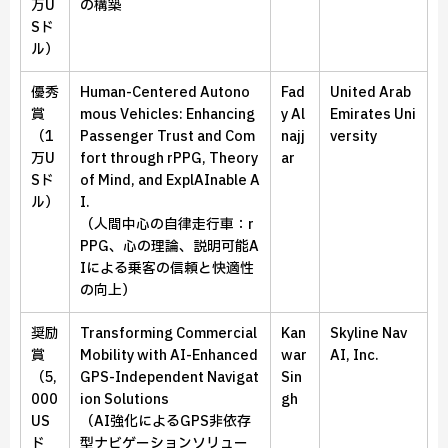
万U
の構築
Sド
ル）
優秀
Human-Centered Autono
Fad
United Arab
賞
mous Vehicles: Enhancing
y Al
Emirates Uni
（1
Passenger Trust and Com
najj
versity
万U
fort through rPPG, Theory
ar
Sド
of Mind, and ExplAInable A
ル）
I.
（人間中心の自律走行車：r
PPG、心の理論、説明可能A
Iによる乗客の信頼と快適性
の向上）
奨励
Transforming Commercial
Kan
Skyline Nav
賞
Mobility with AI-Enhanced
war
AI, Inc.
（5,
GPS-Independent Navigat
Sin
000
ion Solutions
gh
US
（AI強化によるGPS非依存
ド
型ナビゲーションソリュー