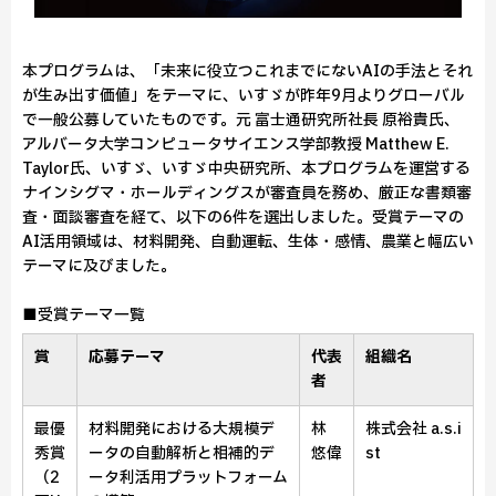
本プログラムは、「未来に役立つこれまでにないAIの手法とそれ
が生み出す価値」をテーマに、いすゞが昨年9月よりグローバル
で一般公募していたものです。元 富士通研究所社長 原裕貴氏、
アルバータ大学コンピュータサイエンス学部教授 Matthew E.
Taylor氏、いすゞ、いすゞ中央研究所、本プログラムを運営する
ナインシグマ・ホールディングスが審査員を務め、厳正な書類審
査・面談審査を経て、以下の6件を選出しました。受賞テーマの
AI活用領域は、材料開発、自動運転、生体・感情、農業と幅広い
テーマに及びました。
■受賞テーマ一覧
賞
応募テーマ
代表
組織名
者
最優
材料開発における大規模デ
林
株式会社 a.s.i
秀賞
ータの自動解析と相補的デ
悠偉
st
（2
ータ利活用プラットフォーム