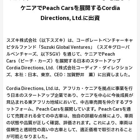
ケニアでPeach Carsを展開するCordia
Directions, Ltd.に出資
スズキ株式会社（以下スズキ）は、コーポレートベンチャーキャ
ピタルファンド「Suzuki Global Ventures」（スズキグローバ
ルベンチャーズ、以下SGV）を通じて、ケニアでPeach
Cars（ピーチ・カーズ）を展開する日本のスタートアップ
Cordia Directions, Ltd.（株式会社コーディア・ダイレクション
ズ、本社：日本、東京、CEO：加賀野井 薫）に出資しました。
Cordia Directions, Ltd.は、アフリカ・ケニアを拠点に事業を行
う日本のスタートアップ企業であり、ケニアを中心に今後成長が
見込まれる東アフリカ地域において、中古車売買を仲介するプラ
ットフォーム、Peach Carsを展開しています。Peach Carsを通
じて売買される全ての中古車は、独自の詳細な点検により、車両
の状態や品質が正しく確認、評価されます。これにより、車両は
信頼性と透明性の高い中古車として、適正価格で取引されること
が可能となりました。