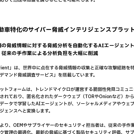
応じて迅速な措置を講じることを可能にします。
動車特化のサイバー脅威インテリジェンスプラットフォ
場の脅威情報に対する脅威分析を自動化するAIエージェン
、従来の手作業による分析負担を大幅に削減
urient」は、世界中に点在する脅威情報の収集と正確な攻撃経路
デマンド脅威調査サービス」を搭載しています。
ットフォームは、トレンドマイクロが運営する脆弱性発見コミュニティのTrend
されており、匿名化されたダークウェブ（TORやOnionなど）か
データで学習したAIエージェントが、ソーシャルメディアやウェ
ジェンスへと変換します。
より、OEMやサプライヤーのセキュリティ担当者は、従来の手作
ク管理の最適化、最新の脅威に基づく製品セキュリティ評価、サプ