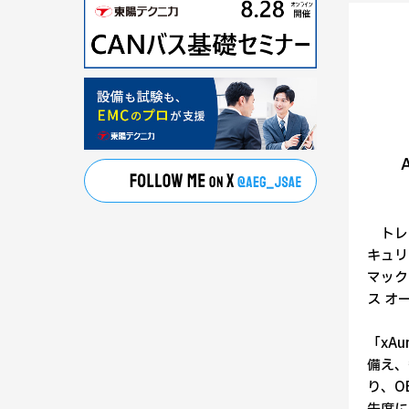
トレン
キュリ
マック
ス オ
「xA
備え、
り、O