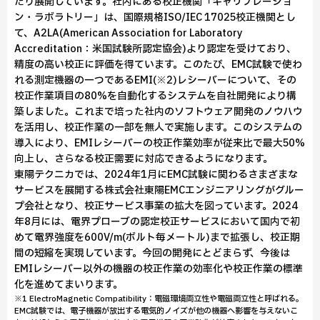
たり展開しています。社内にある校正機関「キャリブレーショ
ン・ラボラトリー」は、国際規格ISO/IEC 17025校正機関とし
て、A2LA(American Association for Laboratory
Accreditation：米国試験所認定協会)より認定を受けており、
精度の高い校正に評価を得ています。このたび、EMC試験で使わ
れる測定機器の一つであるEMI(※2)レシーバーについて、その
校正作業項目の80%を自動化するシステムを自社開発により構
築しました。これまで培った社内のソフトウェア開発のノウハウ
を活用し、校正作業の一部を無人で実施します。このシステムの
導入により、EMIレシーバーの校正作業効率が従来比で最大50%
向上し、さらなる校正需要に対応できるようになります。
東陽テクニカでは、2024年1月にEMC試験に関わるさまざまな
サービスを展開する株式会社東陽EMCエンジニアリングがグルー
プ会社となり、校正サービス事業の拡大を図っています。2024
年8月には、電界プローブの認定校正サービスにおいて国内で初
めて電界強度を600V/m(ボルト毎メートル)まで拡張し、校正期
間の短縮を実現しています。今回の開発にとどまらず、今後は
EMIレシーバー以外の機器の校正作業の効率化や校正作業の標準
化を進めてまいります。
※1 ElectroMagnetic Compatibility：電磁環境両立性や電磁両立性と呼ばれる。
EMC試験では、電子機器が放出する電気的ノイズが他の機器へ影響を与えないこ