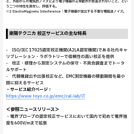
と、外部からの電気的ノイズにより電子機器の正常動作が妨害されないこと、とい
う二つの特性を測定し、評価する。
※2 ElectroMagnetic Interference：電子機器が放出する不要な電磁波ノイズ。
東陽テクニカ 校正サービスの主な特長
- ISO/IEC 17025認定校正機関(A2LA認定機関)である社内キャ
リブレーション・ラボラトリーで信頼性の高い校正を提供
- 校正・修理から測定システムの保守・不具合調査までトータ
ルサポート
- 代替機貸出や出張校正など、EMC測定機器の稼動期間を最小
限に抑えるサービス
・サービス紹介ページ：
https://www.toyo.co.jp/emc/cal-lab/
＜参照ニュースリリース＞
・電界プローブの認定校正サービスにおいて国内で初めて電界強
度を600V/mまで拡張