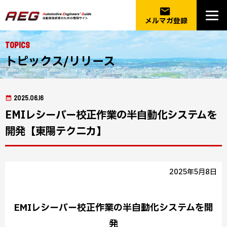
email
メルマガ登録
Topics
トピックス/リリース
2025.06.16
EMIレシーバー校正作業の半自動化システムを
開発【東陽テクニカ】
2025年5月8日
EMIレシーバー校正作業の半自動化システムを開
発