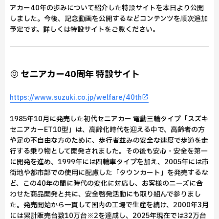
アカー40年の歩みについて紹介した特設サイトを本日より公開
しました。今後、記念動画を公開するなどコンテンツを順次追加
予定です。詳しくは特設サイトをご覧ください。
◎ セニアカー40周年 特設サイト
https://www.suzuki.co.jp/welfare/40th
1985年10月に発売した初代セニアカー 電動三輪タイプ「スズキ
セニアカーET10型」は、高齢化時代を迎える中で、高齢者の方
や足の不自由な方のために、歩行者並みの安全な速度で歩道を走
行する乗り物として開発されました。その後も安心・安全を第一
に開発を進め、1999年には四輪車タイプを加え、2005年には市
街地や都市部での使用に配慮した「タウンカート」を発売するな
ど、この40年の間に時代の変化に対応し、お客様のニーズに合
わせた商品開発と共に、安全啓発活動にも取り組んで参りまし
た。発売開始から一貫して国内の工場で生産を続け、2000年3月
には累計販売台数10万台※2を達成し、2025年現在では32万台