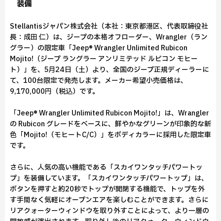
装備
Stellantisジャパン株式会社（本社：東京都港区、代表取締役社
長：成田 仁）は、ジープの本格オフローダー、Wrangler（ラン
グラー）の限定車「Jeep® Wrangler Unlimited Rubicon
Mojito!（ジープ ラングラー アンリミテッド ルビコン モヒー
ト）」を、5月24日（土）より、全国のジープ正規ディーラーに
て、100台限定で発売します。メーカー希望小売価格は、
9,170,000円（税込）です。
「Jeep® Wrangler Unlimited Rubicon Mojito!」は、Wrangler
の Rubicon グレードをベースに、鮮やかなグリーンが印象的な新
色「Mojito!（モヒートC/C）」をボディカラーに採用した限定車
です。
さらに、人気の高い機能である「スカイワンタッチパワートッ
プ」を装備しています。「スカイワンタッチパワートップ」は、
ボタンを押すと約20秒でトップが開閉する機能で、トップを外
す手間なく気軽にオープンエアを楽しむことができます。さらに
リアクォーターウィンドウを取り外すことによって、より一層の