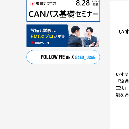
い
いすゞ
「流通
正法」
能を追