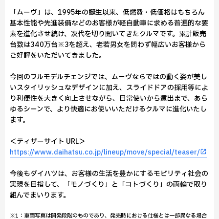
「ムーヴ」は、1995年の誕生以来、低燃費・低価格はもちろん
基本性能や先進装備などのお客様が軽自動車に求める普遍的な要
素を進化させ続け、次代を切り開いてきたクルマです。累計販売
台数は340万台※3を超え、老若男女を問わず幅広いお客様から
ご好評をいただいてきました。
今回のフルモデルチェンジでは、ムーヴならではの動く姿が美し
いスタイリッシュなデザインに加え、スライドドアの採用等によ
り利便性を大きく向上させながら、日常使いから遠出まで、あら
ゆるシーンで、より快適にお使いいただけるクルマに進化いたし
ます。
＜ティザーサイト URL＞
https://www.daihatsu.co.jp/lineup/move/special/teaser/
今後もダイハツは、お客様の生活を豊かにするモビリティ社会の
実現を目指して、「モノづくり」と「コトづくり」の両輪で取り
組んでまいります。
※1：車両写真は開発段階のものであり、発売時における仕様とは一部異なる場合