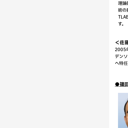
理論
術の
TL
す。
＜佐
200
デンソ
へ特任
●篠