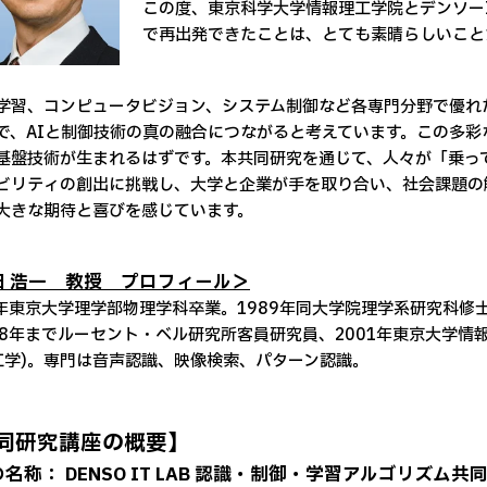
この度、東京科学大学情報理工学院とデンソーI
で再出発できたことは、とても素晴らしいこと
学習、コンピュータビジョン、システム制御など各専門分野で優れ
で、AIと制御技術の真の融合につながると考えています。この多
基盤技術が生まれるはずです。本共同研究を通じて、人々が「乗っ
ビリティの創出に挑戦し、大学と企業が手を取り合い、社会課題の
大きな期待と喜びを感じています。
田 浩一 教授 プロフィール＞
7年東京大学理学部物理学科卒業。1989年同大学院理学系研究科修士課
98年までルーセント・ベル研究所客員研究員、2001年東京大学
工学)。専門は音声認識、映像検索、パターン認識。
同研究講座の概要】
名称： DENSO IT LAB 認識・制御・学習アルゴリズム共