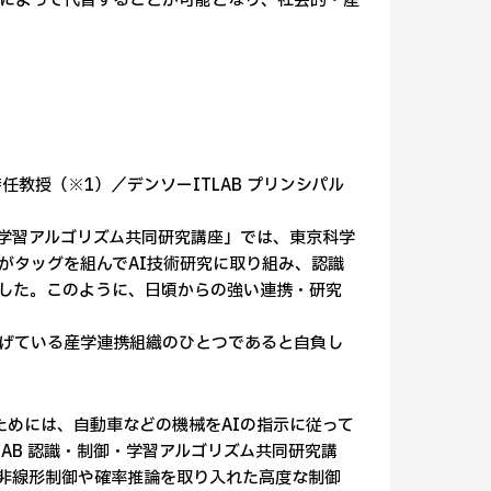
によって代替することが可能となり、社会的・産
教授（※1）／デンソーITLAB プリンシパル
 認識・学習アルゴリズム共同研究講座」では、東京科学
者がタッグを組んでAI技術研究に取り組み、認識
した。このように、日頃からの強い連携・研究
げている産学連携組織のひとつであると自負し
ためには、自動車などの機械をAIの指示に従って
LAB 認識・制御・学習アルゴリズム共同研究講
非線形制御や確率推論を取り入れた高度な制御