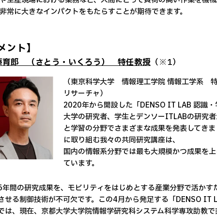
や生産現場における業務など、人間にとって負荷の高い作業を機械
非常に大きなインパクトをもたらすことが期待できます。
メント】
藤育郎 （さとう・いくろう） 特任教授
（※1）
（東京科学大学 情報理工学院 情報工学系 特任
リサーチャ）
2020年から開設した「DENSO IT LAB
大学の研究者、学生とデンソーITLABの研究
と学習の分野でさまざまな成果を発表してきま
に取り組む我々の共同研究講座は、
国内の情報系分野では最も大規模かつ成果を上
ています。
5年間の研究成果を、モビリティをはじめとする産業分野で活かす
させる制御技術が不可欠です。この4月から発足する「DENSO IT 
では、現在、京都大学大学院情報学研究科システム科学専攻助教で