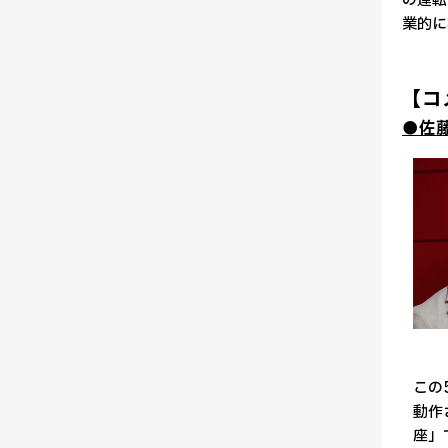
の運転
業的に
【コ
●佐
この
動作
座」