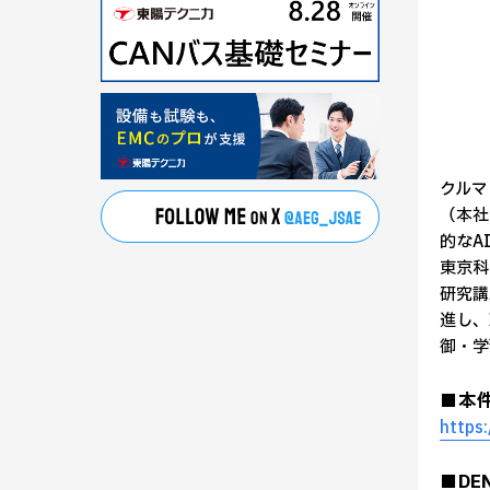
クルマ
（本社
的なA
東京科
研究講
進し、
御・学
■本
https
■DE