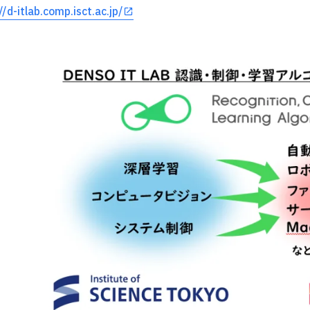
//d-itlab.comp.isct.ac.jp/