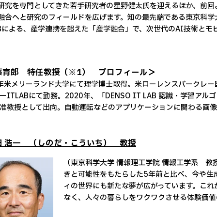
研究を専門としてきた若手研究者の星野健太氏を迎えるほか、前回
融合へと研究のフィールドを広げます。知の最先端である東京科学
ABによる、産学連携を超えた「産学融合」で、次世代のAI技術と
藤育郎 特任教授（※1） プロフィール＞
5年米メリーランド大学にて理学博士取得。米ローレンスバークレー
ーITLABにて勤務。2020年、「DENSO IT LAB 認識・学
准教授として出向。自動運転などのアプリケーションに関わる画
田 浩一 （しのだ・こういち） 教授
（東京科学大学 情報理工学院 情報工学系 教
きと可能性をもたらした5年前と比べ、今や生成
ィの世界にも新たな夢が広がっています。これ
なく、人々の暮らしをワクワクさせる体験価値