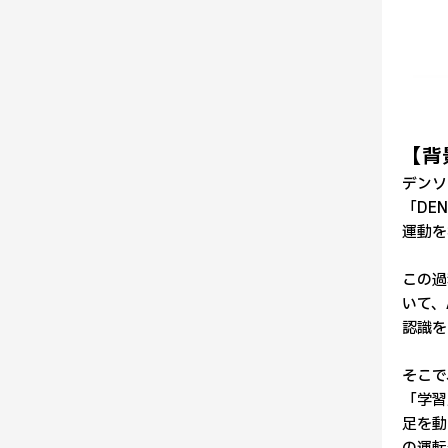
【背
デンソ
「DE
運動を
この過
いて、
認識を
そこで
「学習
足を動