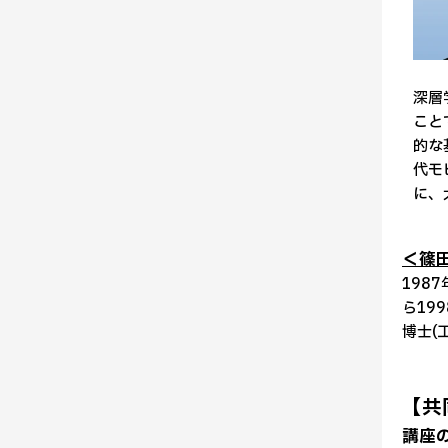
深層
こと
的な
代モ
に、
＜篠
198
ら19
博士(
【共
講座の