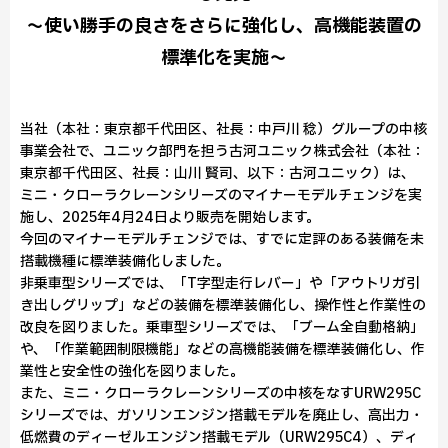
～使い勝手の良さをさらに強化し、高機能装置の
標準化を実施～
当社（本社：東京都千代田区、社長：中戸川 稔）グループの中核
事業会社で、ユニック部門を担う古河ユニック株式会社（本社：
東京都千代田区、社長：山川 賢司、以下：古河ユニック）は、
ミニ・クローラクレーンシリーズのマイナーモデルチェンジを実
施し、2025年4月24日より販売を開始します。
今回のマイナーモデルチェンジでは、すでに定評のある装備を未
搭載機種に標準装備化しました。
非乗車型シリーズでは、「T字型走行レバー」や「アウトリガ引
き出しグリップ」などの装備を標準装備化し、操作性と作業性の
改良を図りました。乗車型シリーズでは、「ブーム全自動格納」
や、「作業範囲制限機能」などの高機能装備を標準装備化し、作
業性と安全性の強化を図りました。
また、ミニ・クローラクレーンシリーズの中核をなすURW295C
シリーズでは、ガソリンエンジン搭載モデルを廃止し、高出力・
低燃費のディーゼルエンジン搭載モデル（URW295C4）、ディ