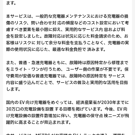
ます。
本サービスは、一般的な充電器メンテナンスにおける充電器の損
傷のリスク、問い合わせ対 応の頻度などのコスト設定において考
慮すべき要素を最小限に抑え、実用的なサービス内 容および料
金を設定しました。故障対応は状況に応じた料金請求のため、お
客様はリスクに 対して余分な料金を支払うことなく、充電器の実
際の使用状況に応じた、最適な料金負担で 済みます。
また、普通・急速充電器ともに、故障時は原因特定から修理まで
をミライト・ワンが行うため、 ユーザー側の作業が不要です。保
守費用が安価な普通充電器では、故障時の原因特定を サービス
内容に盛り込んだことで、サービスの普及と実用的な活用を目指
します。
国内の EV 向け充電器をめぐっては、経済産業省が2030年までに
30万口の充電設備を設置 する目標を掲げています。今後、EV 向
け充電設備の設置件数増加に伴い、充電器の保守点 検ニーズが飛
躍的に高まることが見込まれます。