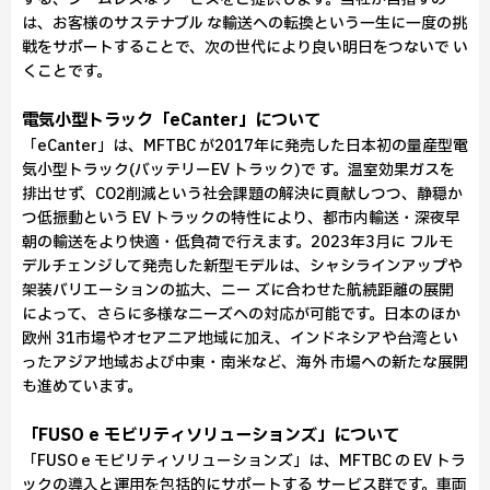
は、お客様のサステナブル な輸送への転換という一生に一度の挑
戦をサポートすることで、次の世代により良い明日をつないで い
くことです。
電気小型トラック「eCanter」について
「eCanter」は、MFTBC が2017年に発売した日本初の量産型電
気小型トラック(バッテリーEV トラック)で す。温室効果ガスを
排出せず、CO2削減という社会課題の解決に貢献しつつ、静穏か
つ低振動という EV トラックの特性により、都市内輸送・深夜早
朝の輸送をより快適・低負荷で行えます。2023年3月に フルモ
デルチェンジして発売した新型モデルは、シャシラインアップや
架装バリエーションの拡大、ニー ズに合わせた航続距離の展開
によって、さらに多様なニーズへの対応が可能です。日本のほか
欧州 31市場やオセアニア地域に加え、インドネシアや台湾とい
ったアジア地域および中東・南米など、海外 市場への新たな展開
も進めています。
「FUSO e モビリティソリューションズ」について
「FUSO e モビリティソリューションズ」は、MFTBC の EV トラ
ックの導入と運用を包括的にサポートする サービス群です。車両