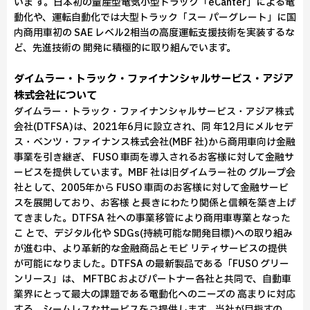
いま す。日本初の量産型電気小型トラック「eCanter」による電
動化や、運転自動化では大型トラック「スー パーグレート」に国
内商用車初の SAE レベル2相当の高度運転支援技術を実装するな
ど、先進技術の 開発に積極的に取り組んでいます。
ダイムラー・トラック・ファイナンシャルサービス・アジア
株式会社について
ダイムラー・トラック・ファイナンシャルサービス・アジア株式
会社(DTFSA)は、2021年6月に設立され、同 年12月にメルセデ
ス・ベンツ・ファイナンス株式会社(MBF 社)から商用車向け金融
事業を引き継ぎ、 FUSO 車両を導入されるお客様に対して金融サ
ービスを提供しています。MBF 社は旧ダイムラー社の グループ会
社として、2005年から FUSO 車両のお客様に対して金融サービ
スを展開しており、お客様 と長きにわたり関係と信頼を築き上げ
てきました。DTFSA 社への事業移管により商用車専業となった
こ とで、デジタル化や SDGs(持続可能な開発目標)への取り組み
が進む中、より革新的な金融商品とモビ リティサービスの提供
が可能になりました。DTFSA の最新製品である「FUSO グリー
ンリース」は、 MFTBC およびパートナー各社と共同で、自動車
業界にとって最大の課題である電動化へのニーズの 高まりに対応
する、シームレスなサービスをご提供します。当社が目指すの