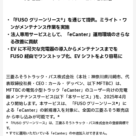
・「FUSO グリーンリース®」を通じて提供。ミライト・ワ
ンがメンテナンス作業を実施
・法人専用サービスとして、「eCanter」運用環境のさらな
る改善に貢献
・EV に不可欠な充電器の導入からメンテナンスまでを
FUSO 経由でワンストップ化、EV シフトをより容易に
三菱ふそうトラック・バス株式会社（本社：神奈川県川崎市、代
表取締役社長・CEO：カール・ デッペン、以下 MFTBC）は､
MFTBC の電気小型トラック「eCanter」のユーザー向けの充電
器メ ンテナンスサービス(以下「本サービス」)を、2025年4月
より開始します。本サービスは、 「FUSO グリーンリース®」に
よる「eCanter」の新規導入を対象に、全国の三菱ふそう販売店
か ら申し込みが可能です。*
* 「FUSO グリーンリース」は、三菱ふそうトラック・バス株式会社の登録商標で
す。
* すでに運用いただいている「eCanter」の中途加入はできません。