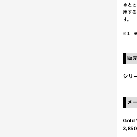
るとと
用する
す。
※１ 受
販
シリー
メ
Gold
3,8