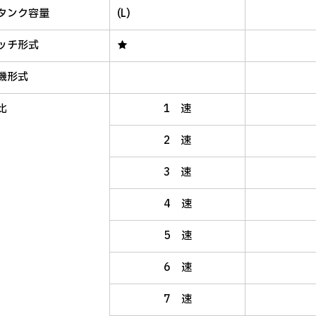
タンク容量
(L)
ッチ形式
★
機形式
比
1 速
2 速
3 速
4 速
5 速
6 速
7 速