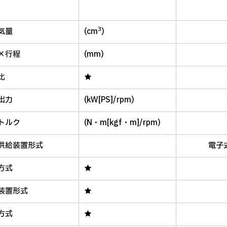
3
気量
(cm
)
×行程
(mm)
比
★
出力
(kW[PS]/rpm)
トルク
(N・m[kgf・m]/rpm)
供給装置形式
電子
方式
★
装置形式
★
方式
★