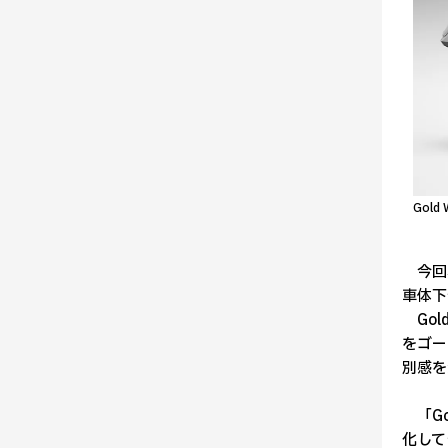
Gol
今回、
車体下
Gol
をゴー
別感を
「Go
化して