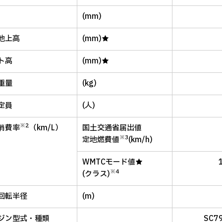
(mm)
地上高
(mm)★
ト高
(mm)★
重量
(kg)
定員
(人)
※2
消費率
（km/L）
国土交通省届出値
※3
定地燃費値
(km/h)
WMTCモード値★
※4
(クラス)
回転半径
(m)
ジン型式・種類
SC7