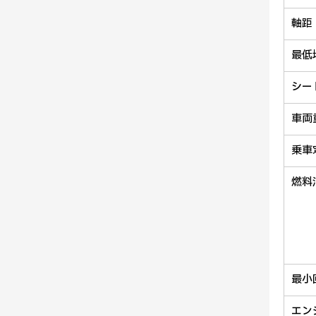
軸距
最低
シー
車両
乗車
燃料
最小
エン