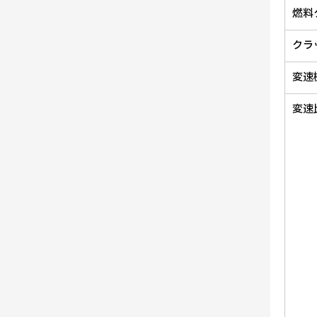
燃料
クラ
変速
変速