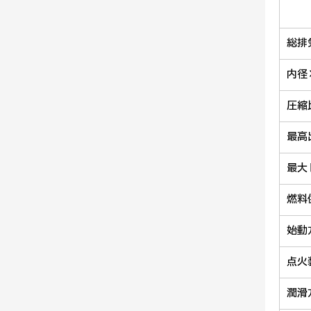
総排
内径
圧縮
最高
最大
燃料
始動
点火
潤滑