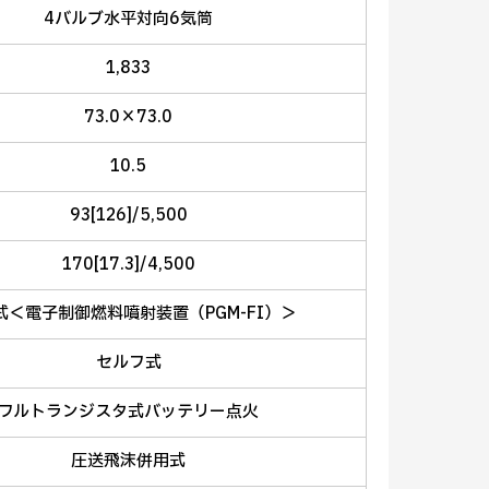
4バルブ水平対向6気筒
1,833
73.0×73.0
10.5
93[126]/5,500
170[17.3]/4,500
式＜電子制御燃料噴射装置（PGM-FI）＞
セルフ式
フルトランジスタ式バッテリー点火
圧送飛沫併用式