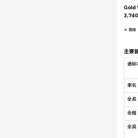
Gold 
3,7
＊ 価
主要
通称
車名
全長
全幅
全高