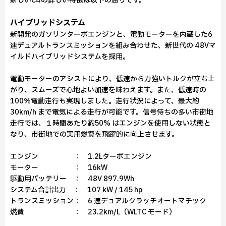
新しいC4の詳しい特徴は以下の通りです。
ハイブリッドシステム
新開発のガソリンターボエンジンと、電動モーターを内蔵した6
速デュアルトランスミッションを組み合わせた、新世代の 48Vマ
イルドハイブリッドシステムを採用。
電動モーターのアシストにより、低速から力強いトルクが立ち上
がり、スムーズで心地よい加速を味わえます。また、低速時の
100％電動走行も実現しました。走行状況によって、最大約
30km/h まで電気による走行が可能です。信号待ちの多い市街地
走行では、１時間あたり約50% はエンジンを使用しない状態と
なり、市街地での実用燃費を飛躍的に向上させます。
エンジン ： 1.2Lターボエンジン
モーター ： 16kW
駆動用バッテリー ： 48V 897.9Wh
システム合計出力 ： 107 kW / 145 hp
トランスミッション： 6 速デュアルクラッチオートマチック
燃費 ： 23.2km/L（WLTC モード）