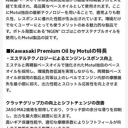
再精製ベースオイルは使用済潤滑油から高度な再精製プロセスを
経て生成され、高品質なベースオイルとして使用されます。ここ
にMotul独自の最新テクノロジーを用いることで、通常よりも耐
久性、レスポンスに優れた性能が生み出されています。環境だけ
でなくユーザーにとっても使うメリットのある魅力的な製品で
す。ボトル背面にある“NGEN” ロゴはこのサステナブルオイルを
使用したMotul製品の証です。
■Kawasaki Premium Oil by Motulの特長
・エステルテクノロジーによるエンジンレスポンス向上
エステルと再精製ベースオイルで強化されたMotul独自のベース
オイルを採用し、環境負荷低減を実現しながらも、再精製ベース
オイル非採用の製品と同等以上のレベルでエンジン内部の摩擦損
失を最小限に抑え、出力性能とスロットル応答性を向上させま
す。
クラッチグリップ力の向上とシフトチェンジの改善
JASO MA2規格を取得しており、クラッチ部の余分な滑りを抑制
し、出力を最大限に路面に伝えます。
高いギア保護性能や、適切な摩擦係数によりシフトフィールが向