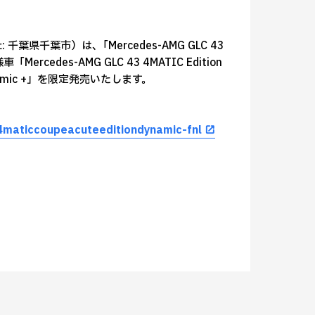
県千葉市）は､「Mercedes-AMG GLC 43
Mercedes-AMG GLC 43 4MATIC Edition
n Dynamic +」を限定発売いたします。
maticcoupeacuteeditiondynamic-fnl