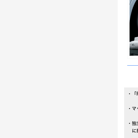
・「
・マ
・独
に