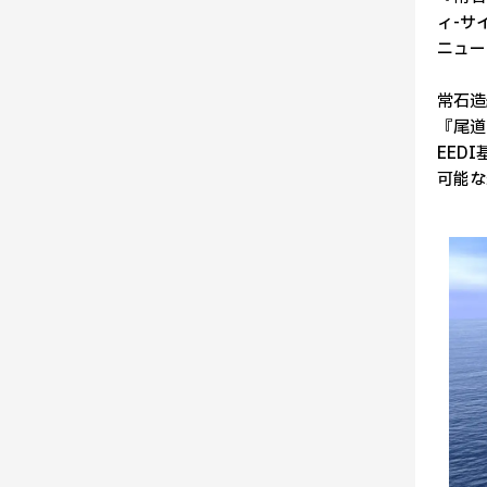
ィ-サ
ニュー
常石造
『尾道
EED
可能な