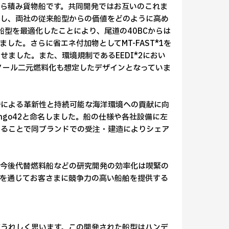
ら積み貨物船です。共同開発ではお互いのこれま
有し、両社の従来船型からの価値をどのように高め
型を最適化したことにより、尾道の40BCからは
した。さらに省エネ付加物としてMT-FAST*1を
ました。また、環境規制であるEEDI*2におい
ノール二元燃料化も想定したデザインとなっていま
携による革新性と持続可能な海洋環境への貢献に向
文字を取りBingo42と命名しました。船の仕様や各社設備に左
することで同ブランドでの受注・建造によりシェア
も今後代替燃料船などの研究開発の効率化は喫緊の
を通じてお客さまに競争力の高い船舶を提供する
大変うれしく思います。この開発された船型はハンデ