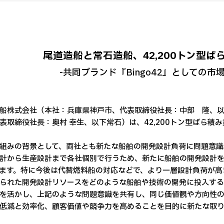
尾道造船と常石造船、42,200トン型
-共同ブランド『Bingo42』としての市
船株式会社（本社：兵庫県神戸市、代表取締役社長：中部 隆、
表取締役社長：奥村 幸生、以下常石）は、42,200トン型ばら積み
組みの背景として、両社とも新たな船舶の開発設計負荷に問題意識
計から生産設計まで各社個別で行うため、新たに船舶の開発設計
ます。特に今後は代替燃料船の対応などで、より一層設計負荷が高
られた開発設計リソースをどのような船舶や技術の開発に投入する
を活かし、上記のような問題意識を共有し、同じ価値観や方向性
低減と効率化、顧客価値や競争力を高めることを目的に新たな取