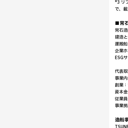
*3 
で、載
■常
常石造
建造と
運搬船
企業ホ
ESG
代表取
事業内
創業：
資本金
従業員
事業拠
造船
TSUN