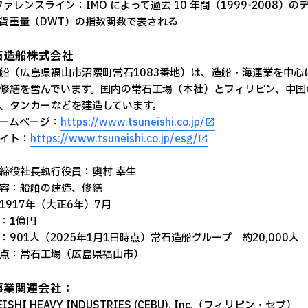
リファレンスライン：IMO によって過去 10 年間（1999-2008）
貨重量（DWT）の指数関数で表される
石造船株式会社
船（広島県福山市沼隈町常石1083番地）は、造船・海運業を中
修繕を営んでいます。国内の常石工場（本社）とフィリピン、中国
、タンカーなどを建造しています。
ームページ：
https://www.tsuneishi.co.jp/
サイト：
https://www.tsuneishi.co.jp/esg/
締役社長執行役員：奥村 幸生
容：船舶の建造、修繕
1917年（大正6年）7月
：1億円
：901人（2025年1月1日時点）常石造船グループ 約20,000人
点：常石工場（広島県福山市）
事業関連会社：
EISHI HEAVY INDUSTRIES (CEBU), Inc.（フィリピン・セブ）