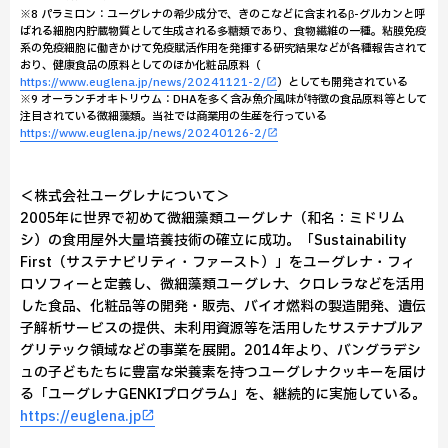
※8 パラミロン：ユーグレナの希少成分で、きのこなどに含まれるβ-グルカンと呼
ばれる細胞内貯蔵物質として生成される多糖類であり、食物繊維の一種。粘膜免疫
系の免疫細胞に働きかけて免疫賦活作用を発揮する研究結果などが各種報告されて
おり、健康食品の原料としてのほか化粧品原料（
https://www.euglena.jp/news/20241121-2/
）としても開発されている
※9 オーランチオキトリウム：DHAを多く含み魚介風味が特徴の食品原料等として
注目されている微細藻類。当社では商業用の生産を行っている
https://www.euglena.jp/news/20240126-2/
＜株式会社ユーグレナについて＞
2005年に世界で初めて微細藻類ユーグレナ（和名：ミドリム
シ）の食用屋外大量培養技術の確立に成功。「Sustainability
First（サステナビリティ・ファースト）」をユーグレナ・フィ
ロソフィーと定義し、微細藻類ユーグレナ、クロレラなどを活用
した食品、化粧品等の開発・販売、バイオ燃料の製造開発、遺伝
子解析サービスの提供、未利用資源等を活用したサステナブルア
グリテック領域などの事業を展開。2014年より、バングラデシ
ュの子どもたちに豊富な栄養素を持つユーグレナクッキーを届け
る「ユーグレナGENKIプログラム」を、継続的に実施している。
https://euglena.jp