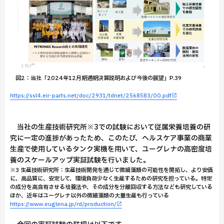
図2：当社「2024年12月期通期決算説明および今後の展望」P.39
https://ssl4.eir-parts.net/doc/2931/tdnet/2568583/00.pdf
当社の生産技術研究所※3での試験において従属栄養培養の研
究に一定の進捗があったため、このたび、ヘルスケア事業の商業
生産で使用しているタンク実機を用いて、ユーグレナの高密度培
養のスケールアップ実証試験を行いました。
※3 生産技術研究所：生産技術開発を通じて微細藻類の可能性を開拓し、より安価
に、高品質に、安定して、環境負荷少なく生産するための研究を担っている。特定
の成分を高含有させる培養法や、その成分を分離回収する方法なども研究している
ほか、近年はユーグレナ以外の微細藻類の大量生産も行っている
https://www.euglena.jp/rd/production/