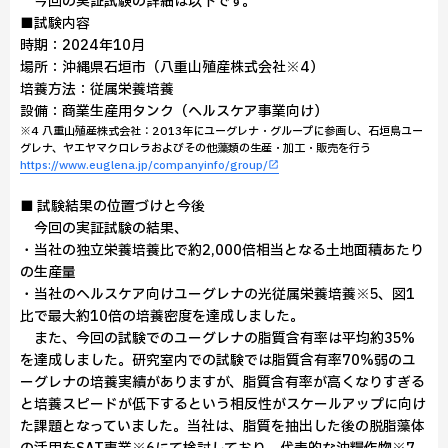
今回の実証試験の詳細は以下です。
■試験内容
時期：2024年10月
場所：沖縄県石垣市（八重山殖産株式会社※4）
培養方法：従属栄養培養
設備：商業生産用タンク（ヘルスケア事業向け）
※4 八重山殖産株式会社：2013年にユーグレナ・グループに参画し、石垣島ユー
グレナ、ヤエヤマクロレラおよびその他藻類の生産・加工・販売を行う
https://www.euglena.jp/companyinfo/group/
■ 試験結果の位置づけと今後
今回の実証試験の結果、
・当社の独立栄養培養比で約2,000倍相当となる土地面積あたり
の生産量
・当社のヘルスケア向けユーグレナの光従属栄養培養※5、図1
比で最大約10倍の培養密度を達成しました。
また、今回の試験でのユーグレナの脂質含有率は平均約35%
を達成しました。研究室内での試験では脂質含有率70%弱のユ
ーグレナの培養実績がありますが、脂質含有率が高くなりすぎる
と培養スピードが低下するという相反性がスケールアップに向け
た課題となっていました。当社は、脂質を抽出した後の脱脂藻体