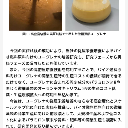
図3：高密度培養の実証試験で生産した微細藻類ユーグレナ
今回の実証試験の成功により、当社の従属栄養培養によるバイ
オ燃料原料向けのユーグレナの培養研究も、研究フェーズから実
証フェーズに進展したと評価しています。
また、今回の高密度培養技術を応用することで、バイオ燃料原
料向けユーグレナの商業生産時の生産コストの低減が期待できる
だけでなく、ユーグレナに含まれる希少成分のパラミロン※8や
同じく微細藻類のオーランチオキトリウム※9の生産コスト低
減・生産規模拡大への応用も見込めます。
今後は、ユーグレナの従属栄養培養のさらなる高密度化とスケ
ールアップ化に向けた実証を推進し、バイオ燃料原料向けの微細
藻類の商業生産に向けた前段階として、大規模生産および低コス
ト化によるパラミロン原末や飼料・肥料等の商業生産も視野に入
れて、研究開発に取り組んでいきます。