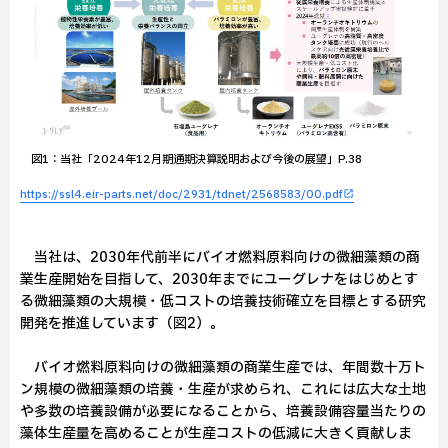
図1：当社「2024年12月期通期決算説明および今後の展望」P.38
https://ssl4.eir-parts.net/doc/2931/tdnet/2568583/00.pdf
当社は、2030年代前半にバイオ燃料原料向けの微細藻類の商
業生産開始を目指して、2030年までにユーグレナをはじめとす
る微細藻類の大規模・低コストの培養技術確立を目標とする研究
開発を推進しています（図2）。
バイオ燃料原料向けの微細藻類の商業生産では、年間数十万ト
ン規模の微細藻類の培養・生産が求められ、これには広大な土地
や多数の培養設備が必要になることから、培養設備容量当たりの
藻体生産量を高めることが生産コストの低減に大きく貢献しま