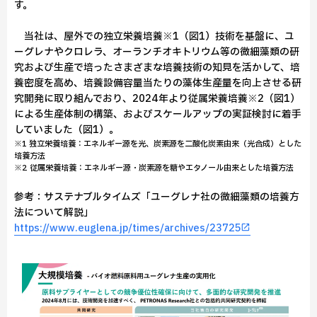
す。
当社は、屋外での独立栄養培養※1（図1）技術を基盤に、ユ
ーグレナやクロレラ、オーランチオキトリウム等の微細藻類の研
究および生産で培ったさまざまな培養技術の知見を活かして、培
養密度を高め、培養設備容量当たりの藻体生産量を向上させる研
究開発に取り組んでおり、2024年より従属栄養培養※2（図1）
による生産体制の構築、およびスケールアップの実証検討に着手
していました（図1）。
※1 独立栄養培養：エネルギー源を光、炭素源を二酸化炭素由来（光合成）とした
培養方法
※2 従属栄養培養：エネルギー源・炭素源を糖やエタノール由来とした培養方法
参考：サステナブルタイムズ「ユーグレナ社の微細藻類の培養方
法について解説」
https://www.euglena.jp/times/archives/23725