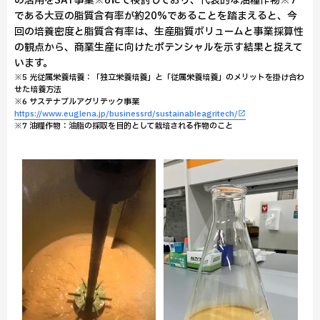
の活用をSAT事業※6にて検討しており、代表的な油糧作物※7
である大豆の脂質含有率が約20%であることを踏まえると、今
回の培養密度と脂質含有率は、生産脂質ボリュームと事業採算性
の観点から、商業生産に向けたポテンシャルを示す結果と捉えて
います。
※5 光従属栄養培養：「独立栄養培養」と「従属栄養培養」のメリットを掛け合わ
せた培養方法
※6 サステナブルアグリテック事業
https://www.euglena.jp/businessrd/sustainableagritech/
※7 油糧作物：油脂の採取を目的として栽培される作物のこと