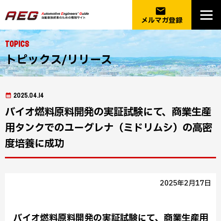
email
メルマガ登録
Topics
トピックス/リリース
2025.04.14
バイオ燃料原料開発の実証試験にて、商業生産
用タンクでのユーグレナ（ミドリムシ）の高密
度培養に成功
2025年2月17日
バイオ燃料原料開発の実証試験にて、商業生産用