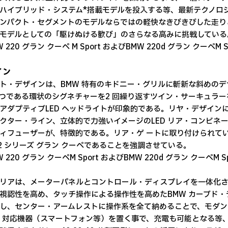
ハイブリッド・システム*搭載モデルを投入する等、最新テクノロ
ンパクト・セグメントのモデルならではの軽快なきびきびした走りと
モデルとしての「駆けぬける歓び」のさらなる高みに挑戦している
MW 220 グラン クーペ M Sport およびBMW 220d グラン クーペ
イン
ト・デザインは、BMW 特有のキドニー・グリルに斬新な斜めのデ
 つである環状のシグネチャーを2 回繰り返すツイン・サーキュラ
アダプティブLED ヘッドライトが印象的である。リヤ・デザイン
クター・ライン、立体的で力強いイメージのLED リア・コンビネ
ィフューザーが、特徴的である。リア・ゲ ートに取り付けられてい
 2 シリーズ グラン クーペであることを強調させている。
MW 220 グラン クーペM Sport およびBMW 220d グラン クーペM
リアは、メーターパネルとコントロール・ディスプレイを一体化
視認性を高め、タッチ操作による操作性を高めたBMW カーブド
し、センター・アームレストに操作系を全て納めることで、モダン
i 対応機器（スマートフォン等）を置く事で、充電も可能となる等