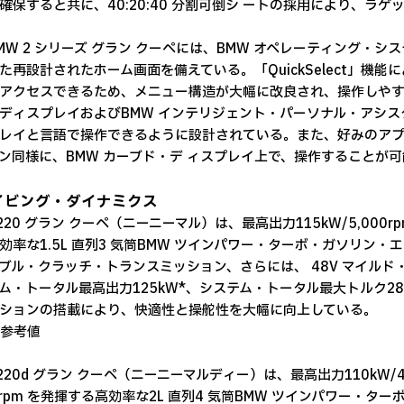
確保すると共に、40:20:40 分割可倒シ ートの採用により、
MW 2 シリーズ グラン クーペには、BMW オペレーティング・
た再設計されたホーム画面を備えている。「QuickSelect」機
アクセスできるため、メニュー構造が大幅に改良され、操作しやすくして
ディスプレイおよびBMW インテリジェント・パーソナル・アシ
レイと言語で操作できるように設計されている。また、好みのア
ン同様に、BMW カーブド・デ ィスプレイ上で、操作することが
イビング・ダイナミクス
220 グラン クーペ（ニーニーマル）は、最高出力115kW/5,000rpm
効率な1.5L 直列3 気筒BMW ツインパワー・ターボ・ガソリン
ダブル・クラッチ・トランスミッション、さらには、 48V マイル
ム・トータル最高出力125kW*、システム・トータル最大トルク28
ションの搭載により、快適性と操舵性を大幅に向上している。
社参考値
 220d グラン クーペ（ニーニーマルディー）は、最高出力110kW/4,0
00rpm を発揮する高効率な2L 直列4 気筒BMW ツインパワー・