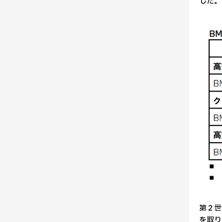
した。
第２世
を取り