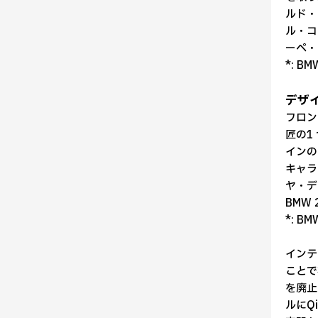
ルド・
ル・コ
ーペ・
*: B
デザ
フロン
匠の1
インの
キャラ
ヤ・デ
BMW
*: B
インテ
ことで
を廃止
ルにQ