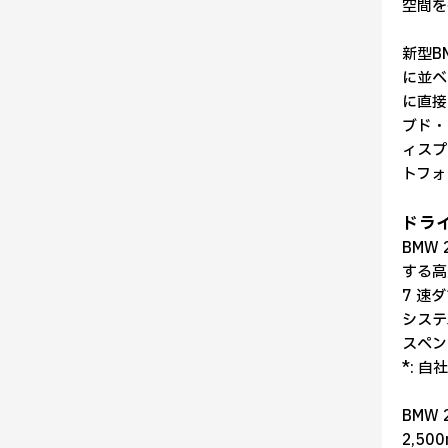
空間を
新型B
に並べ
に直接
ブド・
ィスプ
トフォ
ドラ
BMW 
する高
7 速
システ
スペン
*: 自
BMW
2,5