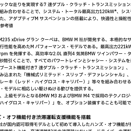
ックな走りを実現する7 速ダブル・クラッチ・トランスミッション
組み合わせることで、システム・トータル最高出力120kW*、シス
た、アダプティブM サスペンションの搭載により、快適性と操舵
社参考値
 M235 xDrive グラン クーペは、BMW M 社が開発する、
行性能を高めたM パフォーマンス・モデルである。最高出力221kW/5,
00rpm を発揮する、高効率な2.0L 直列4 気筒BMW ツインパ
 秒間引くことで、すべてのパワートレインとシャシー・システムを
ブースト機能付き7 速ダブル・クラッチ・トランスミッション」、「4
み込まれた「機械式リミテッド・スリップ・デファレンシャル」、「
レーキ（レッド・ハイグロス・キャリパー）」等々を組み合わせる
・モデルに相応しい駆けぬける歓びを提供する。
、上級モデルとなるBMW M3 およびBMW M4 で採用のテクノ
ハイグロス・キャリパー）」を、オプション装備することも可能
ズ・オフ機能付き渋滞運転支援機能を搭載
 社が国内認可取得モデルとして初めて導入したハンズ・オフ機能が