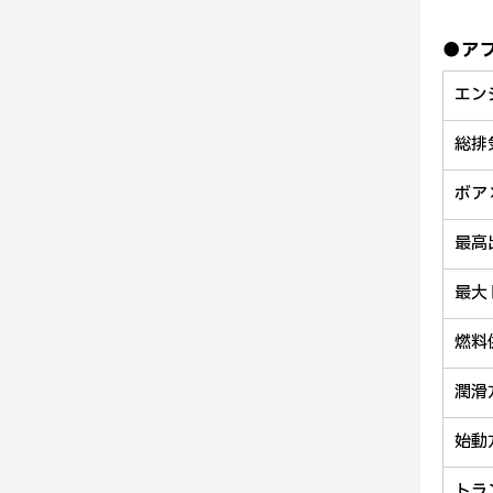
●アプ
エン
総排
ボア
最高
最大
燃料
潤滑
始動
トラ