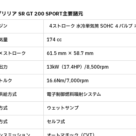
リリア SR GT 200 SPORT主要諸元
ジン
4ストローク 水冷単気筒 SOHC ４バル
気量
174 cc
×ストローク
61.5 mm × 58.7 mm
出力
13kW（17.4HP）/8,500rpm
トルク
16.6Nm/7,000rpm
供給方式
電子制御燃料噴射システム
方式
ウェットサンプ
方式
セルフ式
ンスミッション
オートマチック（CVT）