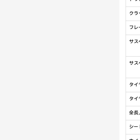
クラ
フレ
サス
サス
タイ
タイ
全長
シー