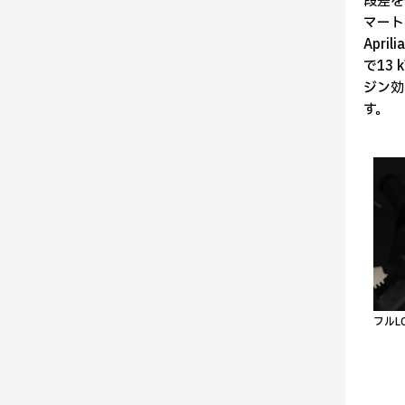
段差を
マート
Apri
で13
ジン効
す。
フルL