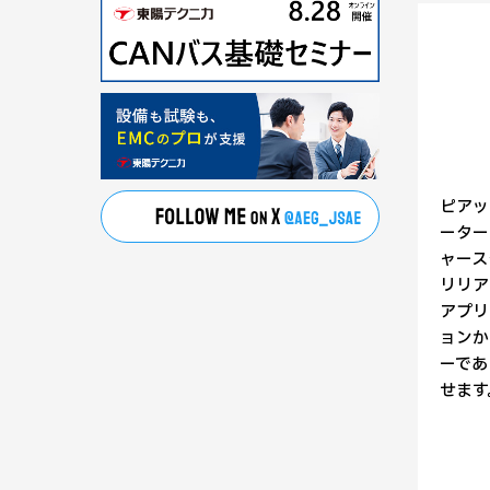
ピアッ
ーター
ャース
リリア
アプリ
ョンか
ーであ
せます